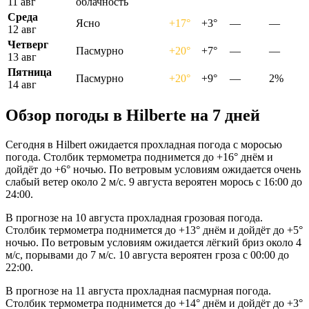
11 авг
облачность
Среда
Ясно
+17°
+3°
—
—
12 авг
Четверг
Пасмурно
+20°
+7°
—
—
13 авг
Пятница
Пасмурно
+20°
+9°
—
2%
14 авг
Обзор погоды в Hilbertе на 7 дней
Сегодня в Hilbert ожидается прохладная погода с моросью
погода. Столбик термометра поднимется до +16° днём и
дойдёт до +6° ночью. По ветровым условиям ожидается очень
слабый ветер около 2 м/с. 9 августа вероятен морось с 16:00 до
24:00.
В прогнозе на 10 августа прохладная грозовая погода.
Столбик термометра поднимется до +13° днём и дойдёт до +5°
ночью. По ветровым условиям ожидается лёгкий бриз около 4
м/с, порывами до 7 м/с. 10 августа вероятен гроза с 00:00 до
22:00.
В прогнозе на 11 августа прохладная пасмурная погода.
Столбик термометра поднимется до +14° днём и дойдёт до +3°