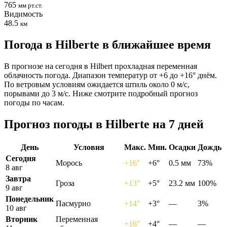
765
мм рт.ст.
Видимость
48.5
км
Погода в Hilbertе в ближайшее время
В прогнозе на сегодня в Hilbert прохладная переменная
облачность погода. Диапазон температур от +6 до +16° днём.
По ветровым условиям ожидается штиль около 0 м/с,
порывами до 3 м/с. Ниже смотрите подробный прогноз
погоды по часам.
Прогноз погоды в Hilbertе на 7 дней
День
Условия
Макс.
Мин.
Осадки
Дождь
Сегодня
Морось
+16°
+6°
0.5 мм
73%
8 авг
Завтра
Гроза
+13°
+5°
23.2 мм
100%
9 авг
Понедельник
Пасмурно
+14°
+3°
—
3%
10 авг
Вторник
Переменная
+16°
+4°
—
—