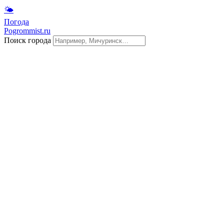
🌤
Погода
Pogrommist.ru
Поиск города