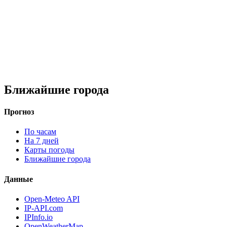
Ближайшие города
Прогноз
По часам
На 7 дней
Карты погоды
Ближайшие города
Данные
Open-Meteo API
IP-API.com
IPInfo.io
OpenWeatherMap