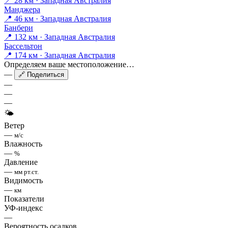
📍 28 км · Западная Австралия
Манджера
📍 46 км · Западная Австралия
Банбери
📍 132 км · Западная Австралия
Бассельтон
📍 174 км · Западная Австралия
Определяем ваше местоположение…
—
🔗 Поделиться
—
—
—
🌤
Ветер
—
м/с
Влажность
—
%
Давление
—
мм рт.ст.
Видимость
—
км
Показатели
УФ-индекс
—
Вероятность осадков