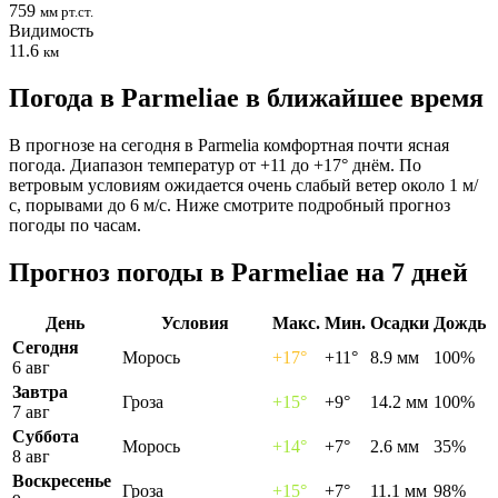
759
мм рт.ст.
Видимость
11.6
км
Погода в Parmeliaе в ближайшее время
В прогнозе на сегодня в Parmelia комфортная почти ясная
погода. Диапазон температур от +11 до +17° днём. По
ветровым условиям ожидается очень слабый ветер около 1 м/
с, порывами до 6 м/с. Ниже смотрите подробный прогноз
погоды по часам.
Прогноз погоды в Parmeliaе на 7 дней
День
Условия
Макс.
Мин.
Осадки
Дождь
Сегодня
Морось
+17°
+11°
8.9 мм
100%
6 авг
Завтра
Гроза
+15°
+9°
14.2 мм
100%
7 авг
Суббота
Морось
+14°
+7°
2.6 мм
35%
8 авг
Воскресенье
Гроза
+15°
+7°
11.1 мм
98%