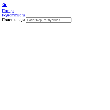
🌤
Погода
Pogrommist.ru
Поиск города