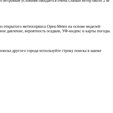
По ветровым условиям ожидается очень слабый ветер около 2 м/
из открытого метеосервиса Open-Meteo на основе моделей
ное давление, вероятность осадков, УФ-индекс и карты погоды.
оиска другого города используйте строку поиска в шапке