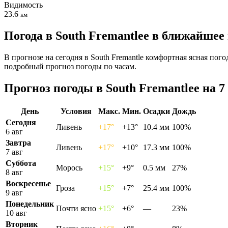
Видимость
23.6
км
Погода в South Fremantleе в ближайшее
В прогнозе на сегодня в South Fremantle комфортная ясная пог
подробный прогноз погоды по часам.
Прогноз погоды в South Fremantleе на 7
День
Условия
Макс.
Мин.
Осадки
Дождь
Сегодня
Ливень
+17°
+13°
10.4 мм
100%
6 авг
Завтра
Ливень
+17°
+10°
17.3 мм
100%
7 авг
Суббота
Морось
+15°
+9°
0.5 мм
27%
8 авг
Воскресенье
Гроза
+15°
+7°
25.4 мм
100%
9 авг
Понедельник
Почти ясно
+15°
+6°
—
23%
10 авг
Вторник