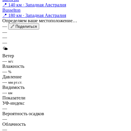
📍 140 км · Западная Австралия
Busselton
📍 180 км · Западная Австралия
Определяем ваше местоположение…
—
🔗 Поделиться
—
—
—
🌤
Ветер
—
м/с
Влажность
—
%
Давление
—
мм рт.ст.
Видимость
—
км
Показатели
УФ-индекс
—
Вероятность осадков
—
Облачность
—