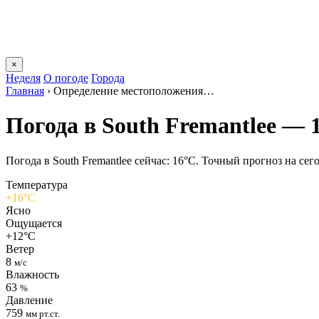
×
Неделя
О погоде
Города
Главная
›
Определение местоположения…
Погода в South Fremantleе — 
Погода в South Fremantleе сейчас: 16°C. Точный прогноз на сего
Температура
+16°C
Ясно
Ощущается
+12°C
Ветер
8
м/с
Влажность
63
%
Давление
759
мм рт.ст.