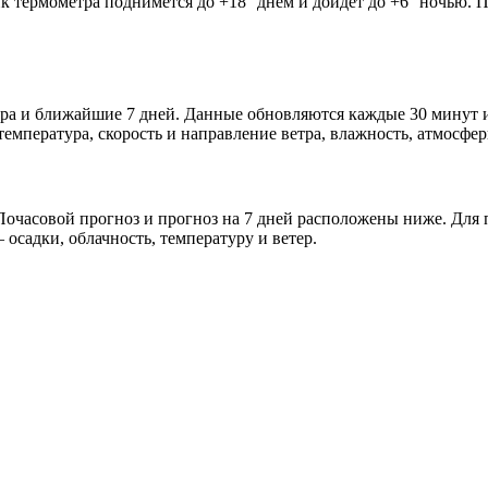
ик термометра поднимется до +18° днём и дойдёт до +6° ночью. 
втра и ближайшие 7 дней. Данные обновляются каждые 30 минут 
мпература, скорость и направление ветра, влажность, атмосфер
очасовой прогноз и прогноз на 7 дней расположены ниже. Для п
осадки, облачность, температуру и ветер.