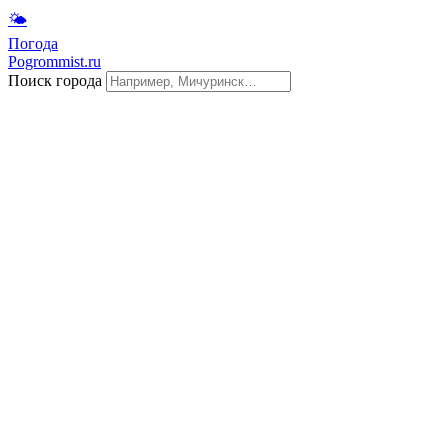
🌤
Погода
Pogrommist.ru
Поиск города