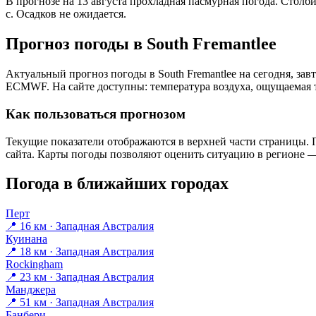
В прогнозе на 13 августа прохладная пасмурная погода. Столб
с. Осадков не ожидается.
Прогноз погоды в South Fremantleе
Актуальный прогноз погоды в South Fremantleе на сегодня, за
ECMWF. На сайте доступны: температура воздуха, ощущаемая те
Как пользоваться прогнозом
Текущие показатели отображаются в верхней части страницы. П
сайта. Карты погоды позволяют оценить ситуацию в регионе — 
Погода в ближайших городах
Перт
📍 16 км · Западная Австралия
Куинана
📍 18 км · Западная Австралия
Rockingham
📍 23 км · Западная Австралия
Манджера
📍 51 км · Западная Австралия
Банбери