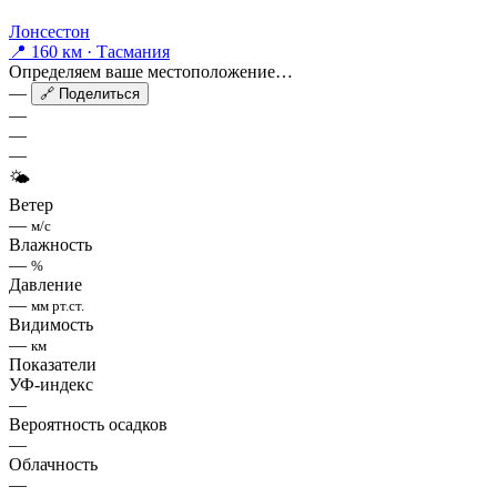
Лонсестон
📍 160 км · Тасмания
Определяем ваше местоположение…
—
🔗 Поделиться
—
—
—
🌤
Ветер
—
м/с
Влажность
—
%
Давление
—
мм рт.ст.
Видимость
—
км
Показатели
УФ-индекс
—
Вероятность осадков
—
Облачность
—