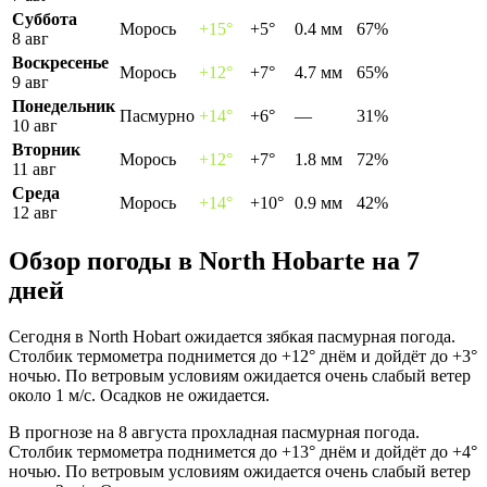
Суббота
Морось
+15°
+5°
0.4 мм
67%
8 авг
Воскресенье
Морось
+12°
+7°
4.7 мм
65%
9 авг
Понедельник
Пасмурно
+14°
+6°
—
31%
10 авг
Вторник
Морось
+12°
+7°
1.8 мм
72%
11 авг
Среда
Морось
+14°
+10°
0.9 мм
42%
12 авг
Обзор погоды в North Hobartе на 7
дней
Сегодня в North Hobart ожидается зябкая пасмурная погода.
Столбик термометра поднимется до +12° днём и дойдёт до +3°
ночью. По ветровым условиям ожидается очень слабый ветер
около 1 м/с. Осадков не ожидается.
В прогнозе на 8 августа прохладная пасмурная погода.
Столбик термометра поднимется до +13° днём и дойдёт до +4°
ночью. По ветровым условиям ожидается очень слабый ветер