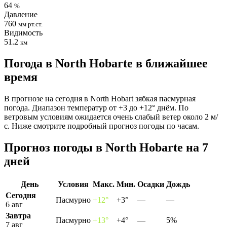
64
%
Давление
760
мм рт.ст.
Видимость
51.2
км
Погода в North Hobartе в ближайшее
время
В прогнозе на сегодня в North Hobart зябкая пасмурная
погода. Диапазон температур от +3 до +12° днём. По
ветровым условиям ожидается очень слабый ветер около 2 м/
с. Ниже смотрите подробный прогноз погоды по часам.
Прогноз погоды в North Hobartе на 7
дней
День
Условия
Макс.
Мин.
Осадки
Дождь
Сегодня
Пасмурно
+12°
+3°
—
—
6 авг
Завтра
Пасмурно
+13°
+4°
—
5%
7 авг