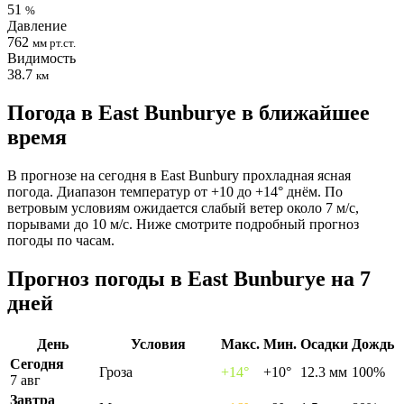
51
%
Давление
762
мм рт.ст.
Видимость
38.7
км
Погода в East Bunburyе в ближайшее
время
В прогнозе на сегодня в East Bunbury прохладная ясная
погода. Диапазон температур от +10 до +14° днём. По
ветровым условиям ожидается слабый ветер около 7 м/с,
порывами до 10 м/с. Ниже смотрите подробный прогноз
погоды по часам.
Прогноз погоды в East Bunburyе на 7
дней
День
Условия
Макс.
Мин.
Осадки
Дождь
Сегодня
Гроза
+14°
+10°
12.3 мм
100%
7 авг
Завтра