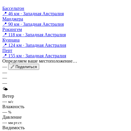
Бассельтон
📍 46 км · Западная Австралия
Манджера
📍 90 км · Западная Австралия
Рокингем
📍 118 км · Западная Австралия
Куинана
📍 124 км · Западная Австралия
Перт
📍 155 км · Западная Австралия
Определяем ваше местоположение…
—
🔗 Поделиться
—
—
—
🌤
Ветер
—
м/с
Влажность
—
%
Давление
—
мм рт.ст.
Видимость