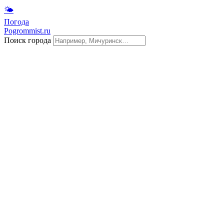
🌤
Погода
Pogrommist.ru
Поиск города