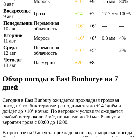
Морось
+16°
+9°
1.5 мм
80%
8 авг
Воскресенье
Гроза
+14°
+7°
17.7 мм
100%
9 авг
Понедельник
Переменная
+16°
+6°
—
—
10 авг
облачность
Вторник
Морось
+16°
+8°
0.3 мм
4%
11 авг
Среда
Переменная
+16°
+5°
—
2%
12 авг
облачность
Четверг
Пасмурно
+20°
+8°
—
—
13 авг
Обзор погоды в East Bunburyе на 7
дней
Сегодня в East Bunbury ожидается прохладная грозовая
погода. Столбик термометра поднимется до +14° днём и
дойдёт до +10° ночью. По ветровым условиям ожидается
слабый ветер около 7 м/с, порывами до 10 м/с. 8 августа
вероятен гроза с 00:00 до 16:00.
В прогнозе на 9 августа прохладная погода с моросью погода.