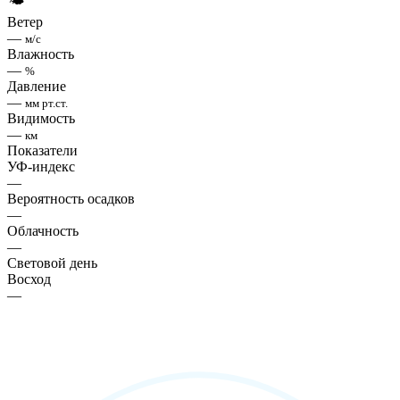
🌤
Ветер
—
м/с
Влажность
—
%
Давление
—
мм рт.ст.
Видимость
—
км
Показатели
УФ-индекс
—
Вероятность осадков
—
Облачность
—
Световой день
Восход
—