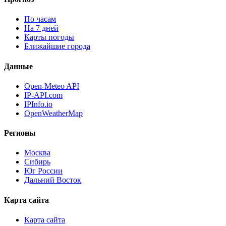
По часам
На 7 дней
Карты погоды
Ближайшие города
Данные
Open-Meteo API
IP-API.com
IPInfo.io
OpenWeatherMap
Регионы
Москва
Сибирь
Юг России
Дальний Восток
Карта сайта
Карта сайта