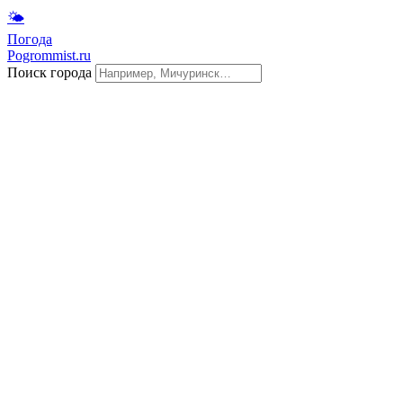
🌤
Погода
Pogrommist.ru
Поиск города