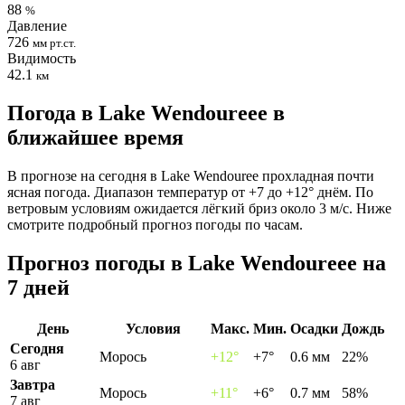
88
%
Давление
726
мм рт.ст.
Видимость
42.1
км
Погода в Lake Wendoureeе в
ближайшее время
В прогнозе на сегодня в Lake Wendouree прохладная почти
ясная погода. Диапазон температур от +7 до +12° днём. По
ветровым условиям ожидается лёгкий бриз около 3 м/с. Ниже
смотрите подробный прогноз погоды по часам.
Прогноз погоды в Lake Wendoureeе на
7 дней
День
Условия
Макс.
Мин.
Осадки
Дождь
Сегодня
Морось
+12°
+7°
0.6 мм
22%
6 авг
Завтра
Морось
+11°
+6°
0.7 мм
58%
7 авг