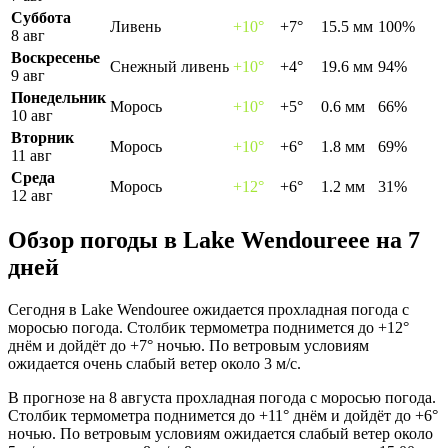
Суббота
Ливень
+10°
+7°
15.5 мм
100%
8 авг
Воскресенье
Снежный ливень
+10°
+4°
19.6 мм
94%
9 авг
Понедельник
Морось
+10°
+5°
0.6 мм
66%
10 авг
Вторник
Морось
+10°
+6°
1.8 мм
69%
11 авг
Среда
Морось
+12°
+6°
1.2 мм
31%
12 авг
Обзор погоды в Lake Wendoureeе на 7
дней
Сегодня в Lake Wendouree ожидается прохладная погода с
моросью погода. Столбик термометра поднимется до +12°
днём и дойдёт до +7° ночью. По ветровым условиям
ожидается очень слабый ветер около 3 м/с.
В прогнозе на 8 августа прохладная погода с моросью погода.
Столбик термометра поднимется до +11° днём и дойдёт до +6°
ночью. По ветровым условиям ожидается слабый ветер около