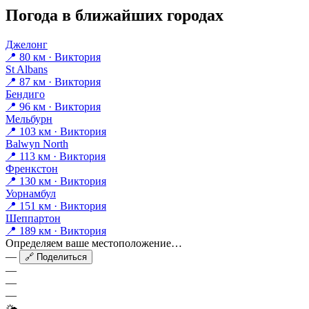
Погода в ближайших городах
Джелонг
📍 80 км · Виктория
St Albans
📍 87 км · Виктория
Бендиго
📍 96 км · Виктория
Мельбурн
📍 103 км · Виктория
Balwyn North
📍 113 км · Виктория
Френкстон
📍 130 км · Виктория
Уорнамбул
📍 151 км · Виктория
Шеппартон
📍 189 км · Виктория
Определяем ваше местоположение…
—
🔗 Поделиться
—
—
—