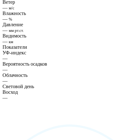
Ветер
—
м/с
Влажность
—
%
Давление
—
мм рт.ст.
Видимость
—
км
Показатели
УФ-индекс
—
Вероятность осадков
—
Облачность
—
Световой день
Восход
—