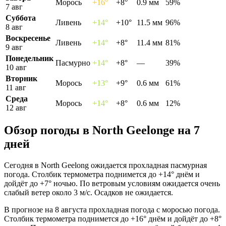
Морось
+16°
+8°
0.9 мм
59%
7 авг
Суббота
Ливень
+14°
+10°
11.5 мм
96%
8 авг
Воскресенье
Ливень
+14°
+8°
11.4 мм
81%
9 авг
Понедельник
Пасмурно
+14°
+8°
—
39%
10 авг
Вторник
Морось
+13°
+9°
0.6 мм
61%
11 авг
Среда
Морось
+14°
+8°
0.6 мм
12%
12 авг
Обзор погоды в North Geelongе на 7
дней
Сегодня в North Geelong ожидается прохладная пасмурная
погода. Столбик термометра поднимется до +14° днём и
дойдёт до +7° ночью. По ветровым условиям ожидается очень
слабый ветер около 3 м/с. Осадков не ожидается.
В прогнозе на 8 августа прохладная погода с моросью погода.
Столбик термометра поднимется до +16° днём и дойдёт до +8°