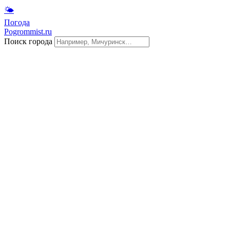
🌤
Погода
Pogrommist.ru
Поиск города