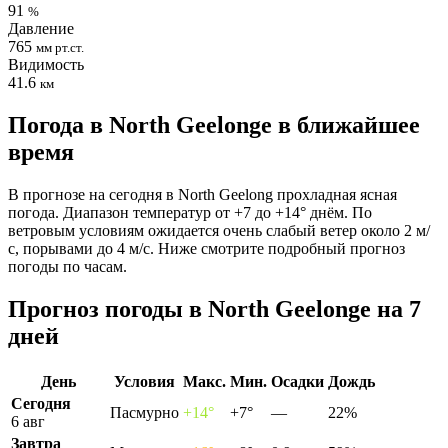
91
%
Давление
765
мм рт.ст.
Видимость
41.6
км
Погода в North Geelongе в ближайшее
время
В прогнозе на сегодня в North Geelong прохладная ясная
погода. Диапазон температур от +7 до +14° днём. По
ветровым условиям ожидается очень слабый ветер около 2 м/
с, порывами до 4 м/с. Ниже смотрите подробный прогноз
погоды по часам.
Прогноз погоды в North Geelongе на 7
дней
День
Условия
Макс.
Мин.
Осадки
Дождь
Сегодня
Пасмурно
+14°
+7°
—
22%
6 авг
Завтра