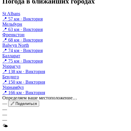
Погода в ближайших городах
St Albans
📍 57 км · Виктория
Мельбурн
📍 63 км · Виктория
Френкстон
📍 68 км · Виктория
Balwyn North
📍 74 км · Виктория
Балларат
📍 75 км · Виктория
Уоррагул
📍 138 км · Виктория
Бендиго
📍 150 км · Виктория
Уорнамбул
📍 166 км · Виктория
Определяем ваше местоположение…
—
🔗 Поделиться
—
—
—
🌤