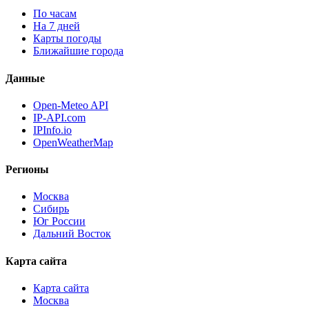
По часам
На 7 дней
Карты погоды
Ближайшие города
Данные
Open-Meteo API
IP-API.com
IPInfo.io
OpenWeatherMap
Регионы
Москва
Сибирь
Юг России
Дальний Восток
Карта сайта
Карта сайта
Москва