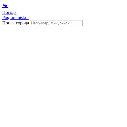
🌤
Погода
Pogrommist.ru
Поиск города