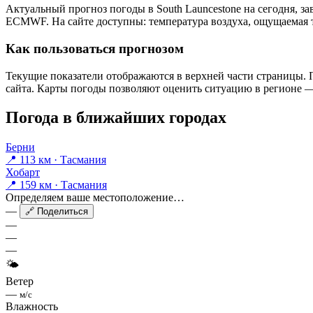
Актуальный прогноз погоды в South Launcestonе на сегодня, з
ECMWF. На сайте доступны: температура воздуха, ощущаемая те
Как пользоваться прогнозом
Текущие показатели отображаются в верхней части страницы. П
сайта. Карты погоды позволяют оценить ситуацию в регионе — 
Погода в ближайших городах
Берни
📍 113 км · Тасмания
Хобарт
📍 159 км · Тасмания
Определяем ваше местоположение…
—
🔗 Поделиться
—
—
—
🌤
Ветер
—
м/с
Влажность