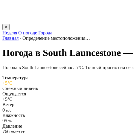
×
Неделя
О погоде
Города
Главная
›
Определение местоположения…
Погода в South Launcestonе —
Погода в South Launcestonе сейчас: 5°C. Точный прогноз на сего
Температура
+5°C
Снежный ливень
Ощущается
+5°C
Ветер
0
м/с
Влажность
95
%
Давление
766
мм рт.ст.