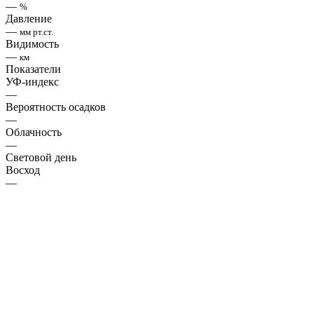
—
%
Давление
—
мм рт.ст.
Видимость
—
км
Показатели
УФ-индекс
—
Вероятность осадков
—
Облачность
—
Световой день
Восход
—