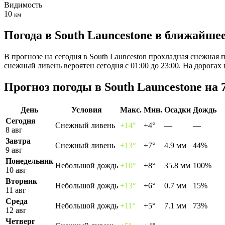
Видимость
10
км
Погода в South Launcestonе в ближайше
В прогнозе на сегодня в South Launceston прохладная снежная 
снежный ливень вероятен сегодня с 01:00 до 23:00. На дорога
Прогноз погоды в South Launcestonе на 
День
Условия
Макс.
Мин.
Осадки
Дождь
Сегодня
Снежный ливень
+14°
+4°
—
—
8 авг
Завтра
Снежный ливень
+13°
+7°
4.9 мм
44%
9 авг
Понедельник
Небольшой дождь
+10°
+8°
35.8 мм
100%
10 авг
Вторник
Небольшой дождь
+13°
+6°
0.7 мм
15%
11 авг
Среда
Небольшой дождь
+11°
+5°
7.1 мм
73%
12 авг
Четверг