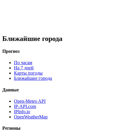
Ближайшие города
Прогноз
По часам
На 7 дней
Карты погоды
Ближайшие города
Данные
Open-Meteo API
IP-API.com
IPInfo.io
OpenWeatherMap
Регионы