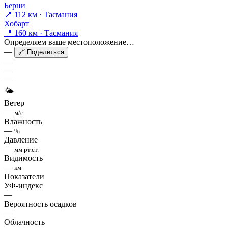
Берни
📍 112 км · Тасмания
Хобарт
📍 160 км · Тасмания
Определяем ваше местоположение…
—
🔗 Поделиться
—
—
—
🌤
Ветер
—
м/с
Влажность
—
%
Давление
—
мм рт.ст.
Видимость
—
км
Показатели
УФ-индекс
—
Вероятность осадков
—
Облачность