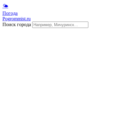
🌤
Погода
Pogrommist.ru
Поиск города