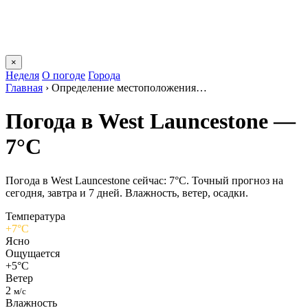
×
Неделя
О погоде
Города
Главная
›
Определение местоположения…
Погода в West Launcestonе —
7°C
Погода в West Launcestonе сейчас: 7°C. Точный прогноз на
сегодня, завтра и 7 дней. Влажность, ветер, осадки.
Температура
+7°C
Ясно
Ощущается
+5°C
Ветер
2
м/с
Влажность