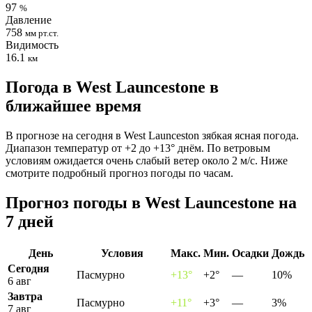
97
%
Давление
758
мм рт.ст.
Видимость
16.1
км
Погода в West Launcestonе в
ближайшее время
В прогнозе на сегодня в West Launceston зябкая ясная погода.
Диапазон температур от +2 до +13° днём. По ветровым
условиям ожидается очень слабый ветер около 2 м/с. Ниже
смотрите подробный прогноз погоды по часам.
Прогноз погоды в West Launcestonе на
7 дней
День
Условия
Макс.
Мин.
Осадки
Дождь
Сегодня
Пасмурно
+13°
+2°
—
10%
6 авг
Завтра
Пасмурно
+11°
+3°
—
3%
7 авг