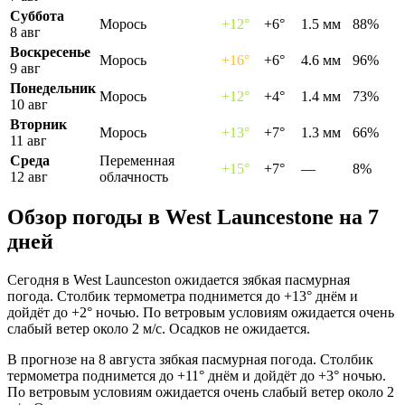
Суббота
Морось
+12°
+6°
1.5 мм
88%
8 авг
Воскресенье
Морось
+16°
+6°
4.6 мм
96%
9 авг
Понедельник
Морось
+12°
+4°
1.4 мм
73%
10 авг
Вторник
Морось
+13°
+7°
1.3 мм
66%
11 авг
Среда
Переменная
+15°
+7°
—
8%
12 авг
облачность
Обзор погоды в West Launcestonе на 7
дней
Сегодня в West Launceston ожидается зябкая пасмурная
погода. Столбик термометра поднимется до +13° днём и
дойдёт до +2° ночью. По ветровым условиям ожидается очень
слабый ветер около 2 м/с. Осадков не ожидается.
В прогнозе на 8 августа зябкая пасмурная погода. Столбик
термометра поднимется до +11° днём и дойдёт до +3° ночью.
По ветровым условиям ожидается очень слабый ветер около 2