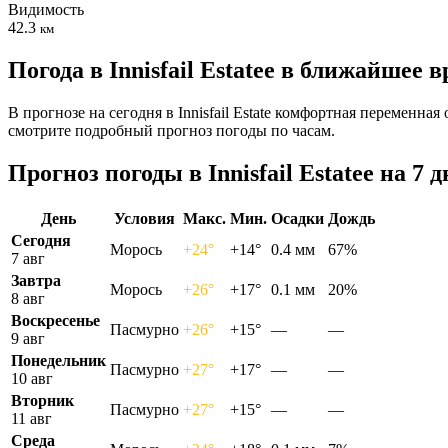
Видимость
42.3
км
Погода в Innisfail Estateе в ближайшее 
В прогнозе на сегодня в Innisfail Estate комфортная переменна
смотрите подробный прогноз погоды по часам.
Прогноз погоды в Innisfail Estateе на 7 
День
Условия
Макс.
Мин.
Осадки
Дождь
Сегодня
Морось
+24°
+14°
0.4 мм
67%
7 авг
Завтра
Морось
+26°
+17°
0.1 мм
20%
8 авг
Воскресенье
Пасмурно
+26°
+15°
—
—
9 авг
Понедельник
Пасмурно
+27°
+17°
—
—
10 авг
Вторник
Пасмурно
+27°
+15°
—
—
11 авг
Среда