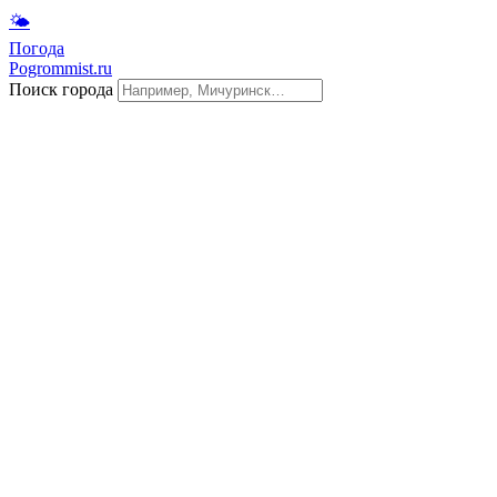
🌤
Погода
Pogrommist.ru
Поиск города