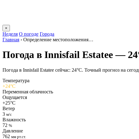
×
Неделя
О погоде
Города
Главная
›
Определение местоположения…
Погода в Innisfail Estateе — 2
Погода в Innisfail Estateе сейчас: 24°C. Точный прогноз на сегод
Температура
+24°C
Переменная облачность
Ощущается
+25°C
Ветер
3
м/с
Влажность
72
%
Давление
762
мм рт.ст.