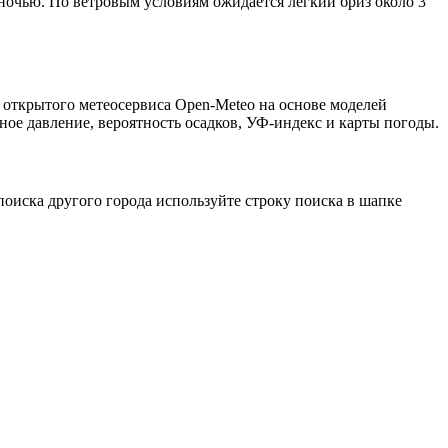
 ночью. По ветровым условиям ожидается лёгкий бриз около 3
з открытого метеосервиса Open-Meteo на основе моделей
ное давление, вероятность осадков, УФ-индекс и карты погоды.
оиска другого города используйте строку поиска в шапке