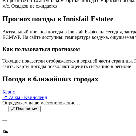
В прогнозе на 14 августа комфортная погода с моросью погода
м/с. Осадков не ожидается.
Прогноз погоды в Innisfail Estateе
Актуальный прогноз погоды в Innisfail Estateе на сегодня, за
ECMWF. На сайте доступны: температура воздуха, ощущаемая те
Как пользоваться прогнозом
Текущие показатели отображаются в верхней части страницы. П
сайта. Карты погоды позволяют оценить ситуацию в регионе — 
Погода в ближайших городах
Кернс
📍 72 км · Квинсленд
Определяем ваше местоположение…
—
🔗 Поделиться
—
—
—
🌤