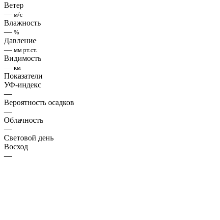
Ветер
—
м/с
Влажность
—
%
Давление
—
мм рт.ст.
Видимость
—
км
Показатели
УФ-индекс
—
Вероятность осадков
—
Облачность
—
Световой день
Восход
—