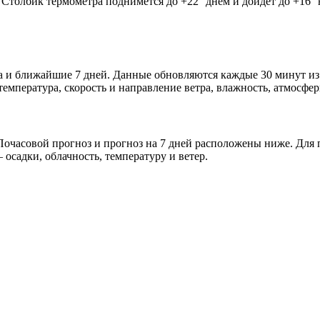
. Столбик термометра поднимется до +22° днём и дойдёт до +16°
втра и ближайшие 7 дней. Данные обновляются каждые 30 минут и
мпература, скорость и направление ветра, влажность, атмосфер
очасовой прогноз и прогноз на 7 дней расположены ниже. Для п
осадки, облачность, температуру и ветер.