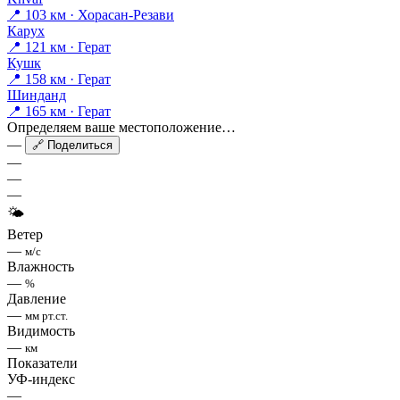
📍 103 км · Хорасан-Резави
Карух
📍 121 км · Герат
Кушк
📍 158 км · Герат
Шинданд
📍 165 км · Герат
Определяем ваше местоположение…
—
🔗 Поделиться
—
—
—
🌤
Ветер
—
м/с
Влажность
—
%
Давление
—
мм рт.ст.
Видимость
—
км
Показатели
УФ-индекс
—