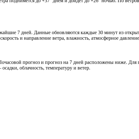
етра поднимется до +37° днём и дойдёт до +26° ночью. По ветро
ближайшие 7 дней. Данные обновляются каждые 30 минут из откр
скорость и направление ветра, влажность, атмосферное давление
очасовой прогноз и прогноз на 7 дней расположены ниже. Для п
осадки, облачность, температуру и ветер.