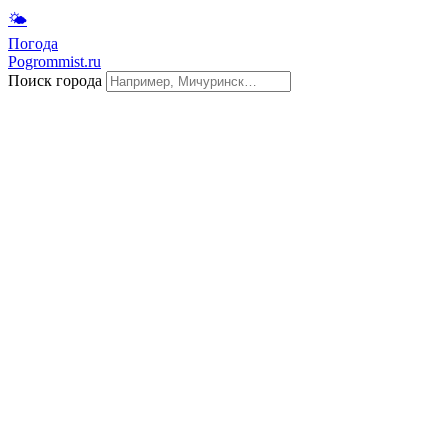
🌤
Погода
Pogrommist.ru
Поиск города