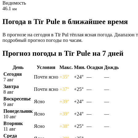
Видимость
46.1
км
Погода в Tīr Pulе в ближайшее время
В прогнозе на сегодня в Tīr Pul тёплая ясная погода. Диапазон
подробный прогноз погоды по часам.
Прогноз погоды в Tīr Pulе на 7 дней
День
Условия
Макс.
Мин.
Осадки
Дождь
Сегодня
Почти ясно
+35°
+24°
—
—
7 авг
Завтра
Почти ясно
+37°
+25°
—
—
8 авг
Воскресенье
Ясно
+39°
+24°
—
—
9 авг
Понедельник
Ясно
+39°
+24°
—
—
10 авг
Вторник
Ясно
+38°
+25°
—
—
11 авг
Среда