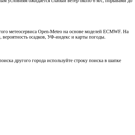
вым условиям ожидается слабый ветер около 6 м/с, порывами до
ытого метеосервиса Open-Meteo на основе моделей ECMWF. На
, вероятность осадков, УФ-индекс и карты погоды.
оиска другого города используйте строку поиска в шапке