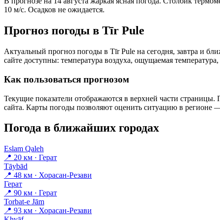
В прогнозе на 14 августа жаркая ясная погода. Столбик термом
10 м/с. Осадков не ожидается.
Прогноз погоды в Tīr Pulе
Актуальный прогноз погоды в Tīr Pulе на сегодня, завтра и 
сайте доступны: температура воздуха, ощущаемая температура, 
Как пользоваться прогнозом
Текущие показатели отображаются в верхней части страницы. П
сайта. Карты погоды позволяют оценить ситуацию в регионе — 
Погода в ближайших городах
Eslam Qaleh
📍 20 км · Герат
Tāybād
📍 48 км · Хорасан-Резави
Герат
📍 90 км · Герат
Torbat-e Jām
📍 93 км · Хорасан-Резави
Khvāf