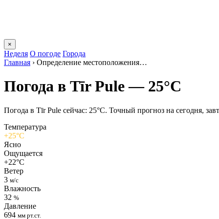
×
Неделя
О погоде
Города
Главная
›
Определение местоположения…
Погода в Tīr Pulе — 25°C
Погода в Tīr Pulе сейчас: 25°C. Точный прогноз на сегодня, завт
Температура
+25°C
Ясно
Ощущается
+22°C
Ветер
3
м/с
Влажность
32
%
Давление
694
мм рт.ст.