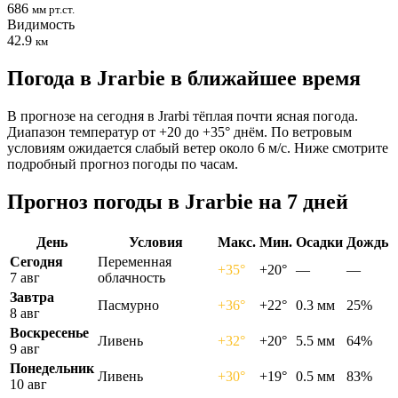
686
мм рт.ст.
Видимость
42.9
км
Погода в Jrarbiе в ближайшее время
В прогнозе на сегодня в Jrarbi тёплая почти ясная погода.
Диапазон температур от +20 до +35° днём. По ветровым
условиям ожидается слабый ветер около 6 м/с. Ниже смотрите
подробный прогноз погоды по часам.
Прогноз погоды в Jrarbiе на 7 дней
День
Условия
Макс.
Мин.
Осадки
Дождь
Сегодня
Переменная
+35°
+20°
—
—
7 авг
облачность
Завтра
Пасмурно
+36°
+22°
0.3 мм
25%
8 авг
Воскресенье
Ливень
+32°
+20°
5.5 мм
64%
9 авг
Понедельник
Ливень
+30°
+19°
0.5 мм
83%
10 авг