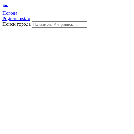
🌤
Погода
Pogrommist.ru
Поиск города