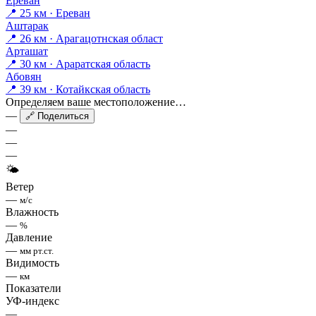
Ереван
📍 25 км · Ереван
Аштарак
📍 26 км · Арагацотнская област
Арташат
📍 30 км · Араратская область
Абовян
📍 39 км · Котайкская область
Определяем ваше местоположение…
—
🔗 Поделиться
—
—
—
🌤
Ветер
—
м/с
Влажность
—
%
Давление
—
мм рт.ст.
Видимость
—
км
Показатели
УФ-индекс
—