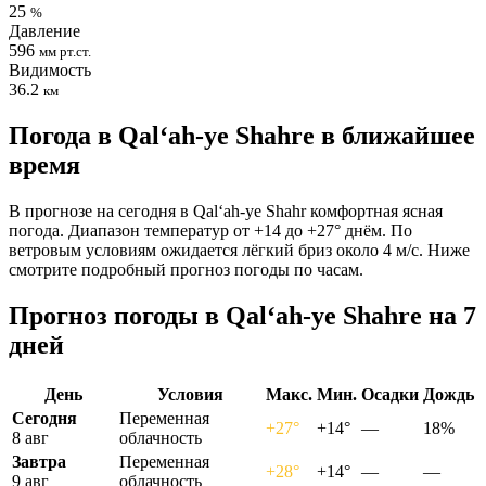
25
%
Давление
596
мм рт.ст.
Видимость
36.2
км
Погода в Qal‘ah-ye Shahrе в ближайшее
время
В прогнозе на сегодня в Qal‘ah-ye Shahr комфортная ясная
погода. Диапазон температур от +14 до +27° днём. По
ветровым условиям ожидается лёгкий бриз около 4 м/с. Ниже
смотрите подробный прогноз погоды по часам.
Прогноз погоды в Qal‘ah-ye Shahrе на 7
дней
День
Условия
Макс.
Мин.
Осадки
Дождь
Сегодня
Переменная
+27°
+14°
—
18%
8 авг
облачность
Завтра
Переменная
+28°
+14°
—
—
9 авг
облачность