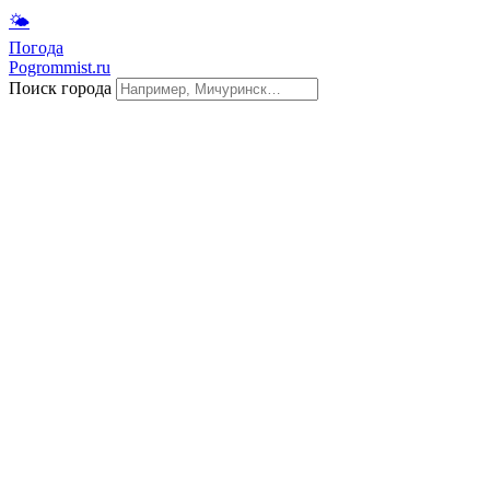
🌤
Погода
Pogrommist.ru
Поиск города