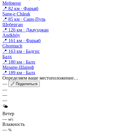
Меймене
📍 82 км · Фарьяб
Sang-e Chārak
📍 85 км · Сари-Пуль
Шеберган
📍 126 км · Джаузджан
Andkhōy
📍 161 км · Фарьяб
Ghormach
📍 163 км · Бадгис
Балх
📍 180 км · Балх
Мазари-Шариф
📍 189 км · Балх
Определяем ваше местоположение…
—
🔗 Поделиться
—
—
—
🌤
Ветер
—
м/с
Влажность
—
%