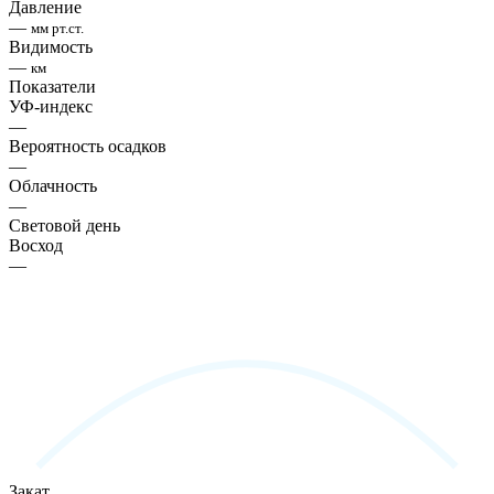
Давление
—
мм рт.ст.
Видимость
—
км
Показатели
УФ-индекс
—
Вероятность осадков
—
Облачность
—
Световой день
Восход
—
Закат