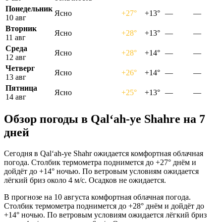
Понедельник
Ясно
+27°
+13°
—
—
10 авг
Вторник
Ясно
+28°
+13°
—
—
11 авг
Среда
Ясно
+28°
+14°
—
—
12 авг
Четверг
Ясно
+26°
+14°
—
—
13 авг
Пятница
Ясно
+25°
+13°
—
—
14 авг
Обзор погоды в Qal‘ah-ye Shahrе на 7
дней
Сегодня в Qal‘ah-ye Shahr ожидается комфортная облачная
погода. Столбик термометра поднимется до +27° днём и
дойдёт до +14° ночью. По ветровым условиям ожидается
лёгкий бриз около 4 м/с. Осадков не ожидается.
В прогнозе на 10 августа комфортная облачная погода.
Столбик термометра поднимется до +28° днём и дойдёт до
+14° ночью. По ветровым условиям ожидается лёгкий бриз