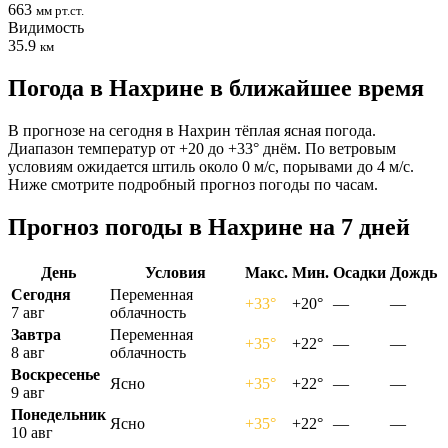
663
мм рт.ст.
Видимость
35.9
км
Погода в Нахрине в ближайшее время
В прогнозе на сегодня в Нахрин тёплая ясная погода.
Диапазон температур от +20 до +33° днём. По ветровым
условиям ожидается штиль около 0 м/с, порывами до 4 м/с.
Ниже смотрите подробный прогноз погоды по часам.
Прогноз погоды в Нахрине на 7 дней
День
Условия
Макс.
Мин.
Осадки
Дождь
Сегодня
Переменная
+33°
+20°
—
—
7 авг
облачность
Завтра
Переменная
+35°
+22°
—
—
8 авг
облачность
Воскресенье
Ясно
+35°
+22°
—
—
9 авг
Понедельник
Ясно
+35°
+22°
—
—
10 авг