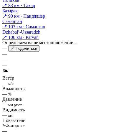
Таликан
📍 83 км · Тахар
Базарак
📍 90 км · Панджшер
Саманган
📍 103 км · Саманган
Dzhabal’-Ussaradzh
📍 106 км · Parvān
Определяем ваше местоположение…
—
🔗 Поделиться
—
—
—
🌤
Ветер
—
м/с
Влажность
—
%
Давление
—
мм рт.ст.
Видимость
—
км
Показатели
УФ-индекс
—