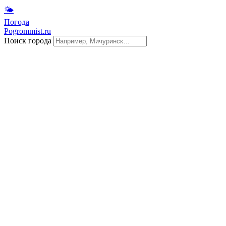
🌤
Погода
Pogrommist.ru
Поиск города