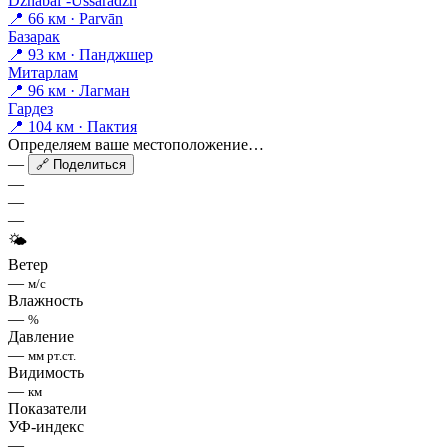
Dzhabal’-Ussaradzh
📍 66 км · Parvān
Базарак
📍 93 км · Панджшер
Митарлам
📍 96 км · Лагман
Гардез
📍 104 км · Пактия
Определяем ваше местоположение…
—
🔗 Поделиться
—
—
—
🌤
Ветер
—
м/с
Влажность
—
%
Давление
—
мм рт.ст.
Видимость
—
км
Показатели
УФ-индекс
—