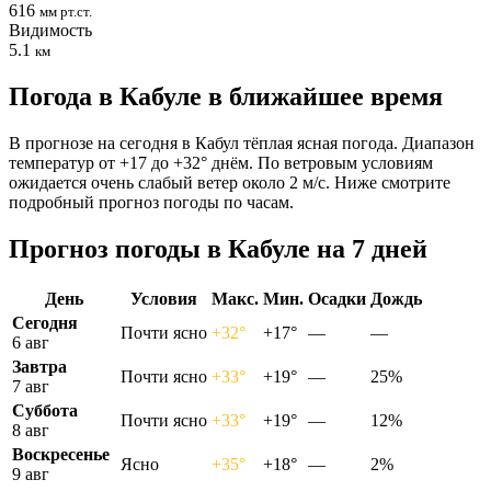
616
мм рт.ст.
Видимость
5.1
км
Погода в Кабуле в ближайшее время
В прогнозе на сегодня в Кабул тёплая ясная погода. Диапазон
температур от +17 до +32° днём. По ветровым условиям
ожидается очень слабый ветер около 2 м/с. Ниже смотрите
подробный прогноз погоды по часам.
Прогноз погоды в Кабуле на 7 дней
День
Условия
Макс.
Мин.
Осадки
Дождь
Сегодня
Почти ясно
+32°
+17°
—
—
6 авг
Завтра
Почти ясно
+33°
+19°
—
25%
7 авг
Суббота
Почти ясно
+33°
+19°
—
12%
8 авг
Воскресенье
Ясно
+35°
+18°
—
2%
9 авг