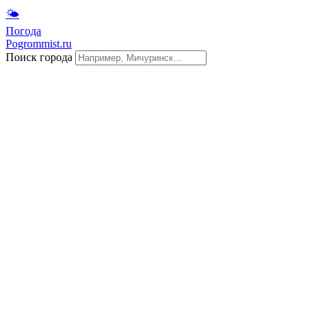
🌤
Погода
Pogrommist.ru
Поиск города