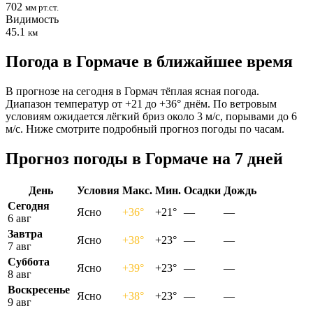
702
мм рт.ст.
Видимость
45.1
км
Погода в Гормаче в ближайшее время
В прогнозе на сегодня в Гормач тёплая ясная погода.
Диапазон температур от +21 до +36° днём. По ветровым
условиям ожидается лёгкий бриз около 3 м/с, порывами до 6
м/с. Ниже смотрите подробный прогноз погоды по часам.
Прогноз погоды в Гормаче на 7 дней
День
Условия
Макс.
Мин.
Осадки
Дождь
Сегодня
Ясно
+36°
+21°
—
—
6 авг
Завтра
Ясно
+38°
+23°
—
—
7 авг
Суббота
Ясно
+39°
+23°
—
—
8 авг
Воскресенье
Ясно
+38°
+23°
—
—
9 авг