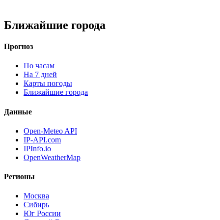
Ближайшие города
Прогноз
По часам
На 7 дней
Карты погоды
Ближайшие города
Данные
Open-Meteo API
IP-API.com
IPInfo.io
OpenWeatherMap
Регионы
Москва
Сибирь
Юг России