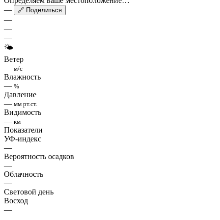
Определяем ваше местоположение…
—
🔗 Поделиться
—
—
—
🌤
Ветер
—
м/с
Влажность
—
%
Давление
—
мм рт.ст.
Видимость
—
км
Показатели
УФ-индекс
—
Вероятность осадков
—
Облачность
—
Световой день
Восход
—