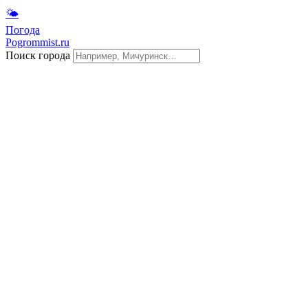
🌤
Погода
Pogrommist.ru
Поиск города