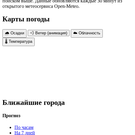
поиском выше. Данные обновляются каждые 30 минут из
открытого метеосервиса Open-Meteo.
Карты погоды
🌧 Осадки
💨 Ветер (анимация)
☁️ Облачность
🌡 Температура
Ближайшие города
Прогноз
По часам
На 7 дней