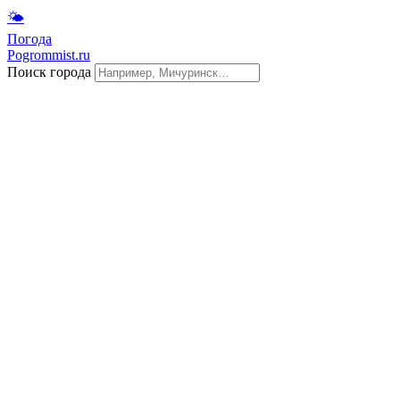
🌤
Погода
Pogrommist.ru
Поиск города