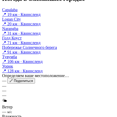
Capalaba
📍 19 км · Квинсленд
Logan City
📍 20 км · Квинсленд
Narangba
📍 31 км · Квинсленд
Голд Коуст
📍 71 км · Квинсленд
Побережье Солнечного берега
📍 91 км · Квинсленд
Тувумба
📍 106 км · Квинсленд
Уорик
📍 128 км · Квинсленд
Определяем ваше местоположение…
—
🔗 Поделиться
—
—
—
🌤
Ветер
—
м/с
Влажность