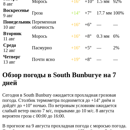
Морось
+16°
+10°
1.5 мм
92%
8 авг
Воскресенье
Гроза
+14°
+7°
17.7 мм
100%
9 авг
Понедельник
Переменная
+16°
+6°
—
—
10 авг
облачность
Вторник
Морось
+16°
+8°
0.3 мм
6%
11 авг
Среда
Пасмурно
+16°
+5°
—
2%
12 авг
Четверг
Почти ясно
+19°
+8°
—
—
13 авг
Обзор погоды в South Bunburyе на 7
дней
Сегодня в South Bunbury ожидается прохладная грозовая
погода. Столбик термометра поднимется до +14° днём и
дойдёт до +10° ночью. По ветровым условиям ожидается
слабый ветер около 7 м/с, порывами до 10 м/с. 8 августа
вероятен гроза с 00:00 до 16:00.
В прогнозе на 9 августа прохладная погода с моросью погода.