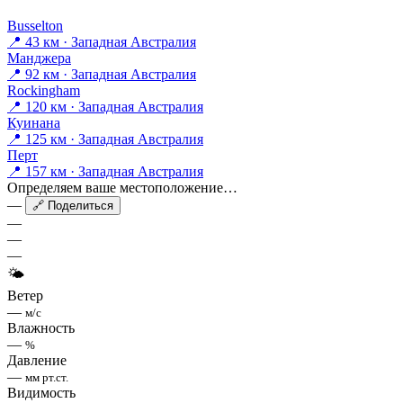
Busselton
📍 43 км · Западная Австралия
Манджера
📍 92 км · Западная Австралия
Rockingham
📍 120 км · Западная Австралия
Куинана
📍 125 км · Западная Австралия
Перт
📍 157 км · Западная Австралия
Определяем ваше местоположение…
—
🔗 Поделиться
—
—
—
🌤
Ветер
—
м/с
Влажность
—
%
Давление
—
мм рт.ст.
Видимость