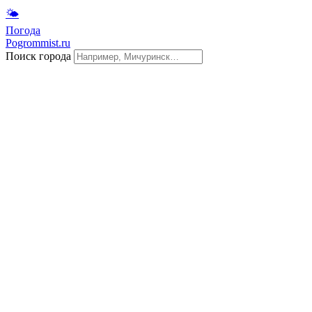
🌤
Погода
Pogrommist.ru
Поиск города