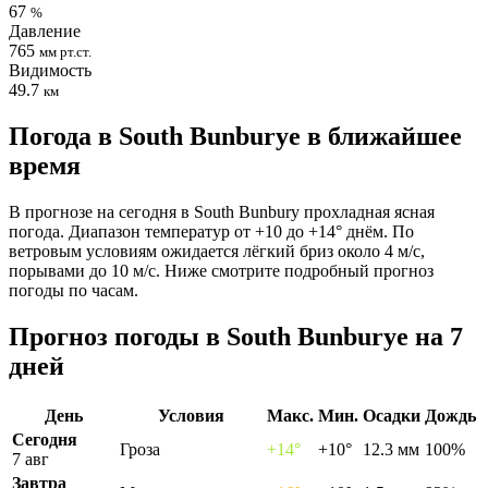
67
%
Давление
765
мм рт.ст.
Видимость
49.7
км
Погода в South Bunburyе в ближайшее
время
В прогнозе на сегодня в South Bunbury прохладная ясная
погода. Диапазон температур от +10 до +14° днём. По
ветровым условиям ожидается лёгкий бриз около 4 м/с,
порывами до 10 м/с. Ниже смотрите подробный прогноз
погоды по часам.
Прогноз погоды в South Bunburyе на 7
дней
День
Условия
Макс.
Мин.
Осадки
Дождь
Сегодня
Гроза
+14°
+10°
12.3 мм
100%
7 авг
Завтра