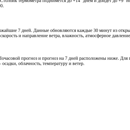
. Столбик термометра поднимется до +14° днём и дойдёт до +9° 
0.
ближайшие 7 дней. Данные обновляются каждые 30 минут из отк
скорость и направление ветра, влажность, атмосферное давление
очасовой прогноз и прогноз на 7 дней расположены ниже. Для п
осадки, облачность, температуру и ветер.