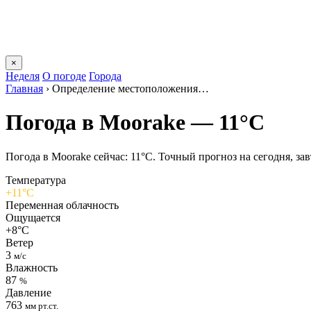
×
Неделя
О погоде
Города
Главная
›
Определение местоположения…
Погода в Moorakе — 11°C
Погода в Moorakе сейчас: 11°C. Точный прогноз на сегодня, зав
Температура
+11°C
Переменная облачность
Ощущается
+8°C
Ветер
3
м/с
Влажность
87
%
Давление
763
мм рт.ст.