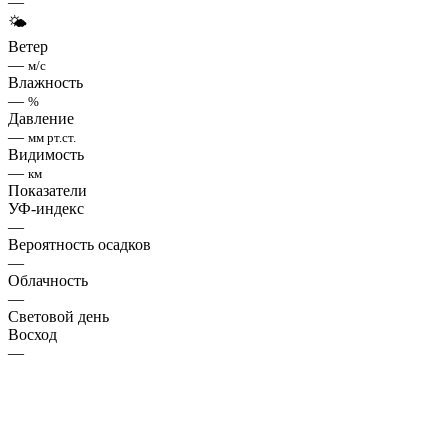
—
🌤
Ветер
—
м/с
Влажность
—
%
Давление
—
мм рт.ст.
Видимость
—
км
Показатели
УФ-индекс
—
Вероятность осадков
—
Облачность
—
Световой день
Восход
—