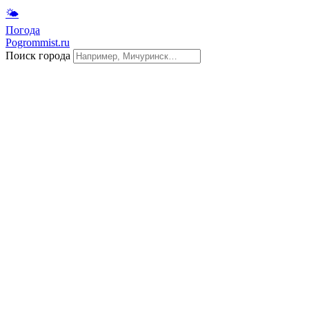
🌤
Погода
Pogrommist.ru
Поиск города