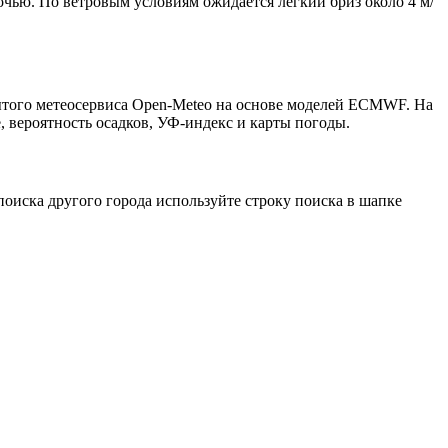
ночью. По ветровым условиям ожидается лёгкий бриз около 4 м/
рытого метеосервиса Open-Meteo на основе моделей ECMWF. На
, вероятность осадков, УФ-индекс и карты погоды.
оиска другого города используйте строку поиска в шапке