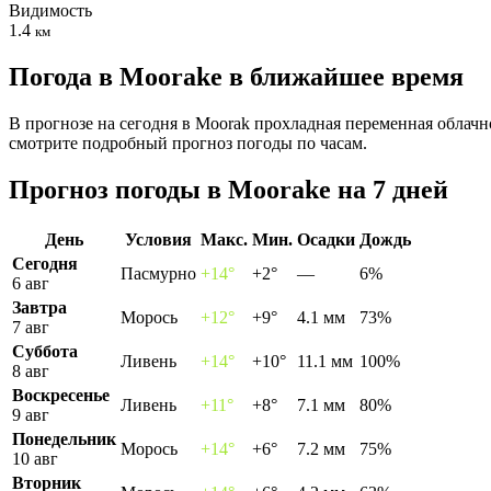
Видимость
1.4
км
Погода в Moorakе в ближайшее время
В прогнозе на сегодня в Moorak прохладная переменная облачн
смотрите подробный прогноз погоды по часам.
Прогноз погоды в Moorakе на 7 дней
День
Условия
Макс.
Мин.
Осадки
Дождь
Сегодня
Пасмурно
+14°
+2°
—
6%
6 авг
Завтра
Морось
+12°
+9°
4.1 мм
73%
7 авг
Суббота
Ливень
+14°
+10°
11.1 мм
100%
8 авг
Воскресенье
Ливень
+11°
+8°
7.1 мм
80%
9 авг
Понедельник
Морось
+14°
+6°
7.2 мм
75%
10 авг
Вторник