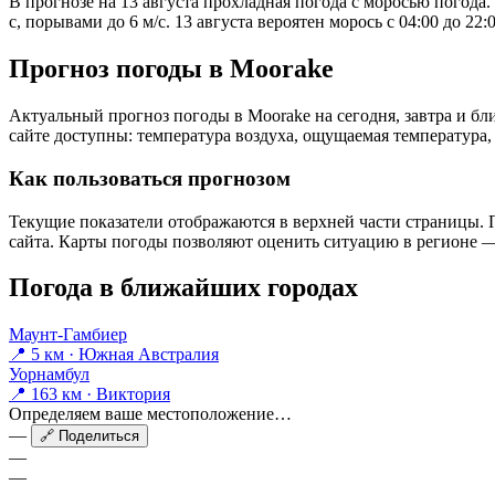
В прогнозе на 13 августа прохладная погода с моросью погода
с, порывами до 6 м/с. 13 августа вероятен морось с 04:00 до 22:0
Прогноз погоды в Moorakе
Актуальный прогноз погоды в Moorakе на сегодня, завтра и 
сайте доступны: температура воздуха, ощущаемая температура, 
Как пользоваться прогнозом
Текущие показатели отображаются в верхней части страницы. П
сайта. Карты погоды позволяют оценить ситуацию в регионе — 
Погода в ближайших городах
Маунт-Гамбиер
📍 5 км · Южная Австралия
Уорнамбул
📍 163 км · Виктория
Определяем ваше местоположение…
—
🔗 Поделиться
—
—