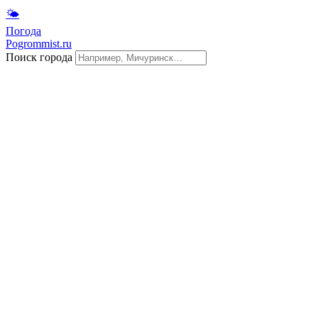
🌤
Погода
Pogrommist.ru
Поиск города