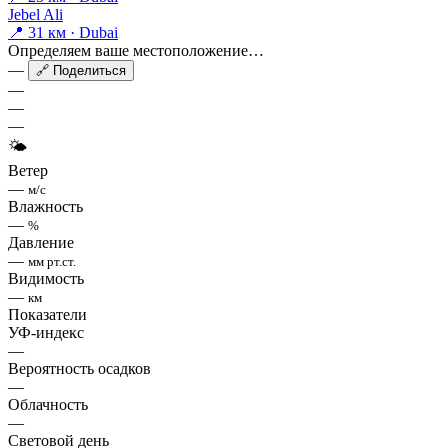
Jebel Ali
📍 31 км · Dubai
Определяем ваше местоположение…
—
🔗 Поделиться
—
—
—
🌤
Ветер
—
м/с
Влажность
—
%
Давление
—
мм рт.ст.
Видимость
—
км
Показатели
УФ-индекс
—
Вероятность осадков
—
Облачность
—
Световой день