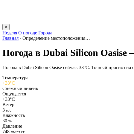
×
Неделя
О погоде
Города
Главная
›
Определение местоположения…
Погода в Dubai Silicon Oasisе
Погода в Dubai Silicon Oasisе сейчас: 33°C. Точный прогноз на с
Температура
+33°C
Снежный ливень
Ощущается
+33°C
Ветер
3
м/с
Влажность
30
%
Давление
748
мм рт.ст.