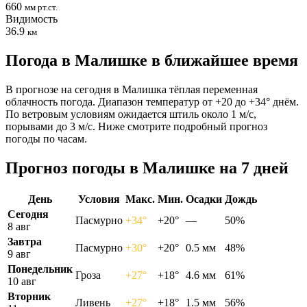
660
мм рт.ст.
Видимость
36.9
км
Погода в Малишке в ближайшее время
В прогнозе на сегодня в Малишка тёплая переменная
облачность погода. Диапазон температур от +20 до +34° днём.
По ветровым условиям ожидается штиль около 1 м/с,
порывами до 3 м/с. Ниже смотрите подробный прогноз
погоды по часам.
Прогноз погоды в Малишке на 7 дней
День
Условия
Макс.
Мин.
Осадки
Дождь
Сегодня
Пасмурно
+34°
+20°
—
50%
8 авг
Завтра
Пасмурно
+30°
+20°
0.5 мм
48%
9 авг
Понедельник
Гроза
+27°
+18°
4.6 мм
61%
10 авг
Вторник
Ливень
+27°
+18°
1.5 мм
56%