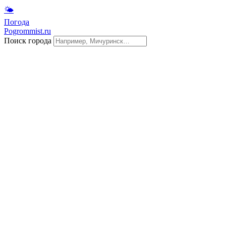
🌤
Погода
Pogrommist.ru
Поиск города