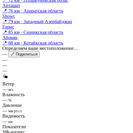
📍 72 км · Гехаркуникская облас
Арташат
📍 76 км · Араратская область
Showţ
📍 79 км · Западный Азербайджан
Горис
📍 85 км · Сюникская область
Абовян
📍 88 км · Котайкская область
Определяем ваше местоположение…
—
🔗 Поделиться
—
—
—
🌤
Ветер
—
м/с
Влажность
—
%
Давление
—
мм рт.ст.
Видимость
—
км
Показатели
УФ-индекс