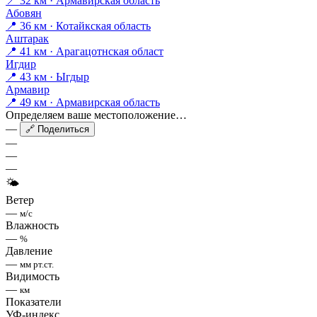
📍 32 км · Армавирская область
Абовян
📍 36 км · Котайкская область
Аштарак
📍 41 км · Арагацотнская област
Игдир
📍 43 км · Ыгдыр
Армавир
📍 49 км · Армавирская область
Определяем ваше местоположение…
—
🔗 Поделиться
—
—
—
🌤
Ветер
—
м/с
Влажность
—
%
Давление
—
мм рт.ст.
Видимость
—
км
Показатели
УФ-индекс