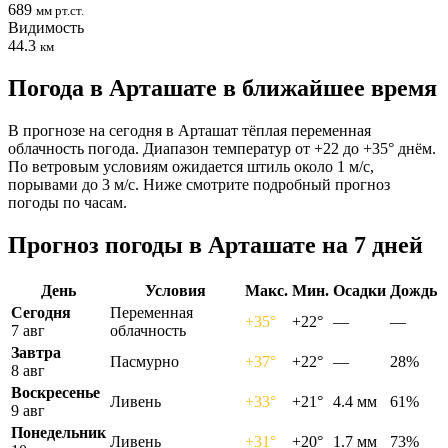
689
мм рт.ст.
Видимость
44.3
км
Погода в Арташате в ближайшее время
В прогнозе на сегодня в Арташат тёплая переменная
облачность погода. Диапазон температур от +22 до +35° днём.
По ветровым условиям ожидается штиль около 1 м/с,
порывами до 3 м/с. Ниже смотрите подробный прогноз
погоды по часам.
Прогноз погоды в Арташате на 7 дней
День
Условия
Макс.
Мин.
Осадки
Дождь
Сегодня
Переменная
+35°
+22°
—
—
7 авг
облачность
Завтра
Пасмурно
+37°
+22°
—
28%
8 авг
Воскресенье
Ливень
+33°
+21°
4.4 мм
61%
9 авг
Понедельник
Ливень
+31°
+20°
1.7 мм
73%