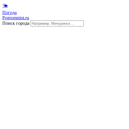
🌤
Погода
Pogrommist.ru
Поиск города