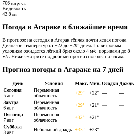
706
мм рт.ст.
Видимость
43.8
км
Погода в Агараке в ближайшее время
В прогнозе на сегодня в Агарак тёплая почти ясная погода.
Диапазон температур от +22 до +29° днём. По ветровым
условиям ожидается лёгкий бриз около 4 м/с, порывами до 8
м/с. Ниже смотрите подробный прогноз погоды по часам.
Прогноз погоды в Агараке на 7 дней
День
Условия
Макс.
Мин.
Осадки
Дождь
Сегодня
Переменная
+29°
+22°
—
—
5 авг
облачность
Завтра
Переменная
+29°
+21°
—
—
6 авг
облачность
Пятница
Переменная
+32°
+21°
—
—
7 авг
облачность
Суббота
Небольшой дождь
+33°
+23°
—
—
8 авг