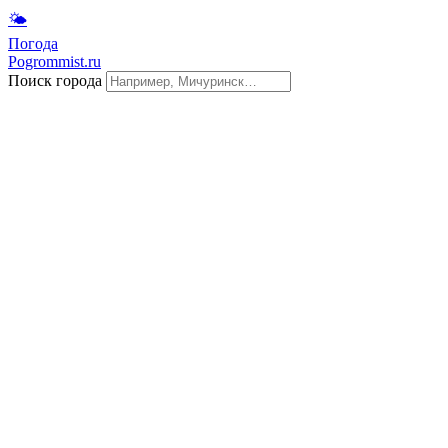
🌤
Погода
Pogrommist.ru
Поиск города