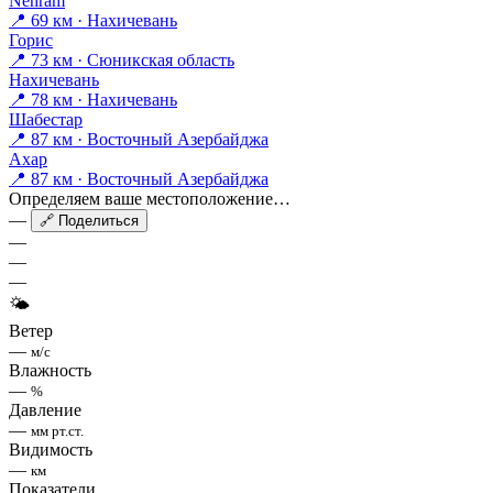
Nehram
📍 69 км · Нахичевань
Горис
📍 73 км · Сюникская область
Нахичевань
📍 78 км · Нахичевань
Шабестар
📍 87 км · Восточный Азербайджа
Ахар
📍 87 км · Восточный Азербайджа
Определяем ваше местоположение…
—
🔗 Поделиться
—
—
—
🌤
Ветер
—
м/с
Влажность
—
%
Давление
—
мм рт.ст.
Видимость
—
км
Показатели