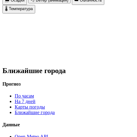
🌧 Осадки
💨 Ветер (анимация)
☁️ Облачность
🌡 Температура
Ближайшие города
Прогноз
По часам
На 7 дней
Карты погоды
Ближайшие города
Данные
Open-Meteo API