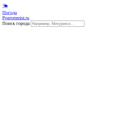
🌤
Погода
Pogrommist.ru
Поиск города