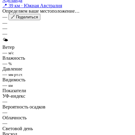
Аделаида
📍 39 км · Южная Австралия
Определяем ваше местоположение…
—
🔗 Поделиться
—
—
—
🌤
Ветер
—
м/с
Влажность
—
%
Давление
—
мм рт.ст.
Видимость
—
км
Показатели
УФ-индекс
—
Вероятность осадков
—
Облачность
—
Световой день
Восход