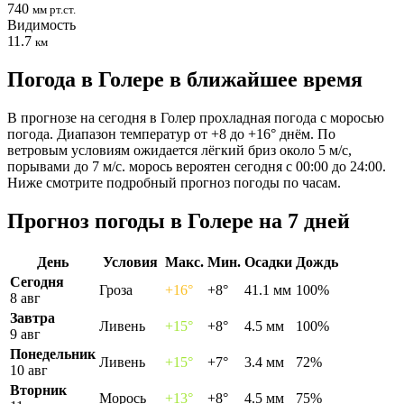
740
мм рт.ст.
Видимость
11.7
км
Погода в Голере в ближайшее время
В прогнозе на сегодня в Голер прохладная погода с моросью
погода. Диапазон температур от +8 до +16° днём. По
ветровым условиям ожидается лёгкий бриз около 5 м/с,
порывами до 7 м/с. морось вероятен сегодня с 00:00 до 24:00.
Ниже смотрите подробный прогноз погоды по часам.
Прогноз погоды в Голере на 7 дней
День
Условия
Макс.
Мин.
Осадки
Дождь
Сегодня
Гроза
+16°
+8°
41.1 мм
100%
8 авг
Завтра
Ливень
+15°
+8°
4.5 мм
100%
9 авг
Понедельник
Ливень
+15°
+7°
3.4 мм
72%
10 авг
Вторник
Морось
+13°
+8°
4.5 мм
75%