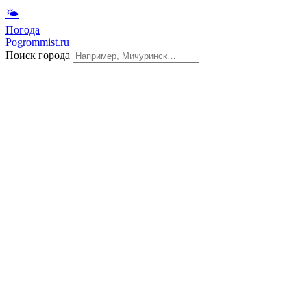
🌤
Погода
Pogrommist.ru
Поиск города