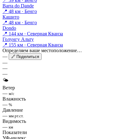
📍 39 км · Бенго
Barra do Dande
📍 48 км · Бенго
Кашито
📍 48 км · Бенго
Dondo
📍 144 км · Северная Кванза
Голунгу Альту
📍 155 км · Северная Кванза
Определяем ваше местоположение…
—
🔗 Поделиться
—
—
—
🌤
Ветер
—
м/с
Влажность
—
%
Давление
—
мм рт.ст.
Видимость
—
км
Показатели
УФ-индекс