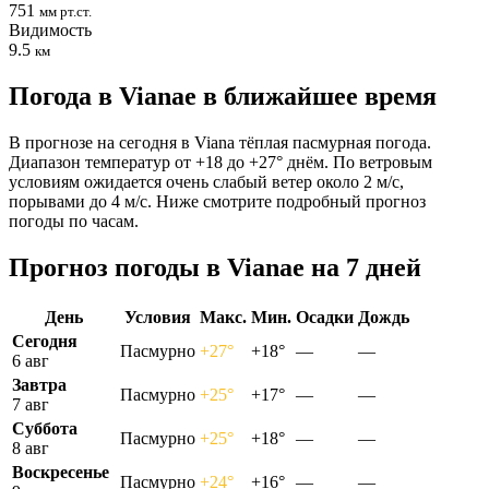
751
мм рт.ст.
Видимость
9.5
км
Погода в Vianaе в ближайшее время
В прогнозе на сегодня в Viana тёплая пасмурная погода.
Диапазон температур от +18 до +27° днём. По ветровым
условиям ожидается очень слабый ветер около 2 м/с,
порывами до 4 м/с. Ниже смотрите подробный прогноз
погоды по часам.
Прогноз погоды в Vianaе на 7 дней
День
Условия
Макс.
Мин.
Осадки
Дождь
Сегодня
Пасмурно
+27°
+18°
—
—
6 авг
Завтра
Пасмурно
+25°
+17°
—
—
7 авг
Суббота
Пасмурно
+25°
+18°
—
—
8 авг
Воскресенье
Пасмурно
+24°
+16°
—
—