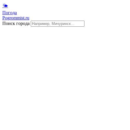
🌤
Погода
Pogrommist.ru
Поиск города