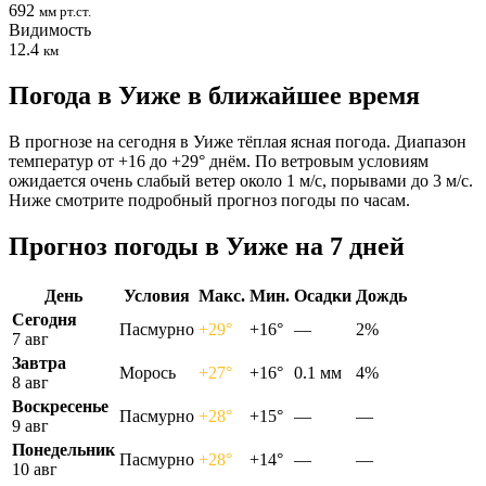
692
мм рт.ст.
Видимость
12.4
км
Погода в Уиже в ближайшее время
В прогнозе на сегодня в Уиже тёплая ясная погода. Диапазон
температур от +16 до +29° днём. По ветровым условиям
ожидается очень слабый ветер около 1 м/с, порывами до 3 м/с.
Ниже смотрите подробный прогноз погоды по часам.
Прогноз погоды в Уиже на 7 дней
День
Условия
Макс.
Мин.
Осадки
Дождь
Сегодня
Пасмурно
+29°
+16°
—
2%
7 авг
Завтра
Морось
+27°
+16°
0.1 мм
4%
8 авг
Воскресенье
Пасмурно
+28°
+15°
—
—
9 авг
Понедельник
Пасмурно
+28°
+14°
—
—
10 авг