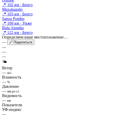
Gombe
📍 102 км · Бенго
Muxaluando
📍 103 км · Бенго
Sanza Pombo
📍 109 км · Уиже
Bula Atumba
📍 122 км · Бенго
Определяем ваше местоположение…
—
🔗 Поделиться
—
—
—
🌤
Ветер
—
м/с
Влажность
—
%
Давление
—
мм рт.ст.
Видимость
—
км
Показатели
УФ-индекс
—