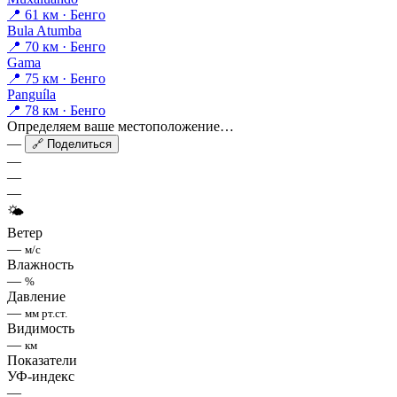
📍 61 км · Бенго
Bula Atumba
📍 70 км · Бенго
Gama
📍 75 км · Бенго
Panguíla
📍 78 км · Бенго
Определяем ваше местоположение…
—
🔗 Поделиться
—
—
—
🌤
Ветер
—
м/с
Влажность
—
%
Давление
—
мм рт.ст.
Видимость
—
км
Показатели
УФ-индекс
—