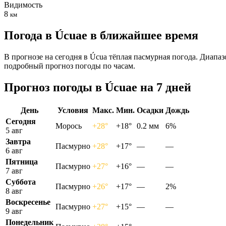
Видимость
8
км
Погода в Úcuaе в ближайшее время
В прогнозе на сегодня в Úcua тёплая пасмурная погода. Диапаз
подробный прогноз погоды по часам.
Прогноз погоды в Úcuaе на 7 дней
День
Условия
Макс.
Мин.
Осадки
Дождь
Сегодня
Морось
+28°
+18°
0.2 мм
6%
5 авг
Завтра
Пасмурно
+28°
+17°
—
—
6 авг
Пятница
Пасмурно
+27°
+16°
—
—
7 авг
Суббота
Пасмурно
+26°
+17°
—
2%
8 авг
Воскресенье
Пасмурно
+27°
+15°
—
—
9 авг
Понедельник