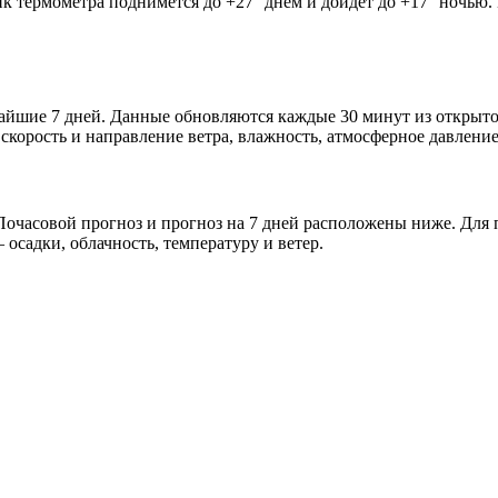
ик термометра поднимется до +27° днём и дойдёт до +17° ночью.
ижайшие 7 дней. Данные обновляются каждые 30 минут из открыт
скорость и направление ветра, влажность, атмосферное давление
очасовой прогноз и прогноз на 7 дней расположены ниже. Для п
осадки, облачность, температуру и ветер.