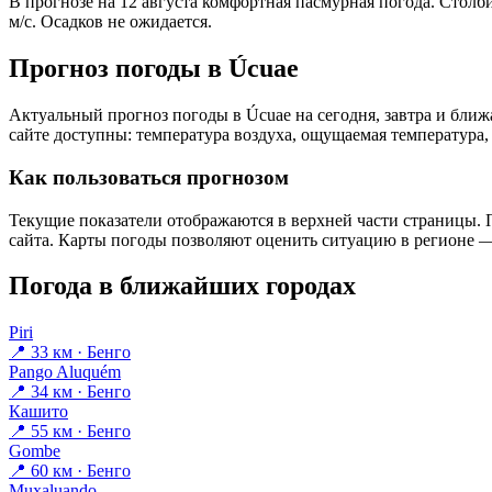
В прогнозе на 12 августа комфортная пасмурная погода. Столб
м/с. Осадков не ожидается.
Прогноз погоды в Úcuaе
Актуальный прогноз погоды в Úcuaе на сегодня, завтра и бл
сайте доступны: температура воздуха, ощущаемая температура, 
Как пользоваться прогнозом
Текущие показатели отображаются в верхней части страницы. П
сайта. Карты погоды позволяют оценить ситуацию в регионе — 
Погода в ближайших городах
Piri
📍 33 км · Бенго
Pango Aluquém
📍 34 км · Бенго
Кашито
📍 55 км · Бенго
Gombe
📍 60 км · Бенго
Muxaluando