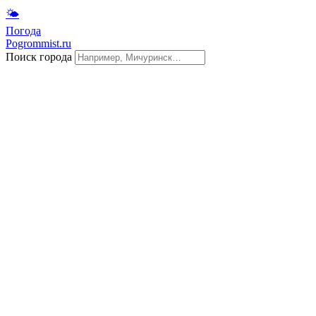
🌤
Погода
Pogrommist.ru
Поиск города