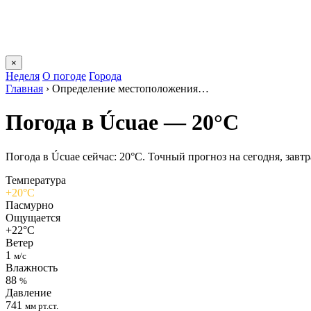
×
Неделя
О погоде
Города
Главная
›
Определение местоположения…
Погода в Úcuaе — 20°C
Погода в Úcuaе сейчас: 20°C. Точный прогноз на сегодня, завтра
Температура
+20°C
Пасмурно
Ощущается
+22°C
Ветер
1
м/с
Влажность
88
%
Давление
741
мм рт.ст.