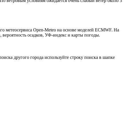
 По ветровым условиям ожидается очень слабый ветер около 3
ого метеосервиса Open-Meteo на основе моделей ECMWF. На
, вероятность осадков, УФ-индекс и карты погоды.
оиска другого города используйте строку поиска в шапке