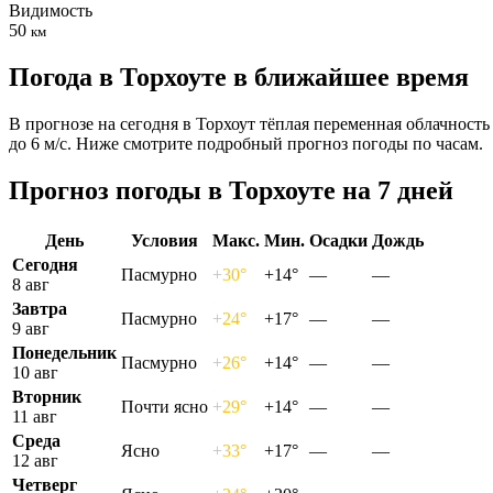
Видимость
50
км
Погода в Торхоуте в ближайшее время
В прогнозе на сегодня в Торхоут тёплая переменная облачность
до 6 м/с. Ниже смотрите подробный прогноз погоды по часам.
Прогноз погоды в Торхоуте на 7 дней
День
Условия
Макс.
Мин.
Осадки
Дождь
Сегодня
Пасмурно
+30°
+14°
—
—
8 авг
Завтра
Пасмурно
+24°
+17°
—
—
9 авг
Понедельник
Пасмурно
+26°
+14°
—
—
10 авг
Вторник
Почти ясно
+29°
+14°
—
—
11 авг
Среда
Ясно
+33°
+17°
—
—
12 авг
Четверг