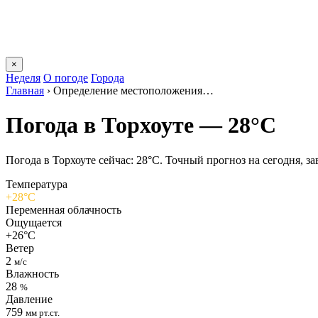
×
Неделя
О погоде
Города
Главная
›
Определение местоположения…
Погода в Торхоуте — 28°C
Погода в Торхоуте сейчас: 28°C. Точный прогноз на сегодня, зав
Температура
+28°C
Переменная облачность
Ощущается
+26°C
Ветер
2
м/с
Влажность
28
%
Давление
759
мм рт.ст.