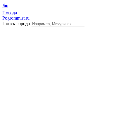
🌤
Погода
Pogrommist.ru
Поиск города