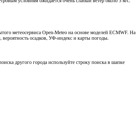
етровым условиям ожидается очень слабый ветер около 3 м/с.
рытого метеосервиса Open-Meteo на основе моделей ECMWF. На
, вероятность осадков, УФ-индекс и карты погоды.
оиска другого города используйте строку поиска в шапке