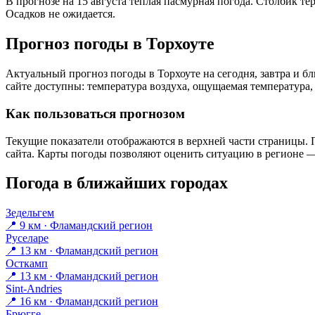
В прогнозе на 15 августа тёплая пасмурная погода. Столбик те
Осадков не ожидается.
Прогноз погоды в Торхоуте
Актуальный прогноз погоды в Торхоуте на сегодня, завтра и 
сайте доступны: температура воздуха, ощущаемая температура, 
Как пользоваться прогнозом
Текущие показатели отображаются в верхней части страницы. П
сайта. Карты погоды позволяют оценить ситуацию в регионе — 
Погода в ближайших городах
Зедельгем
📍 9 км · Фламандский регион
Руселаре
📍 13 км · Фламандский регион
Осткамп
📍 13 км · Фламандский регион
Sint-Andries
📍 16 км · Фламандский регион
Брюгге