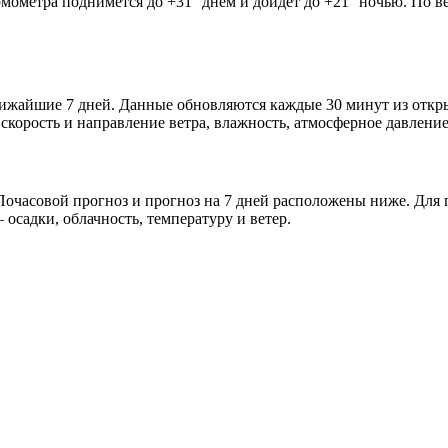
рмометра поднимется до +31° днём и дойдёт до +21° ночью. По в
ближайшие 7 дней. Данные обновляются каждые 30 минут из отк
скорость и направление ветра, влажность, атмосферное давление
очасовой прогноз и прогноз на 7 дней расположены ниже. Для п
осадки, облачность, температуру и ветер.