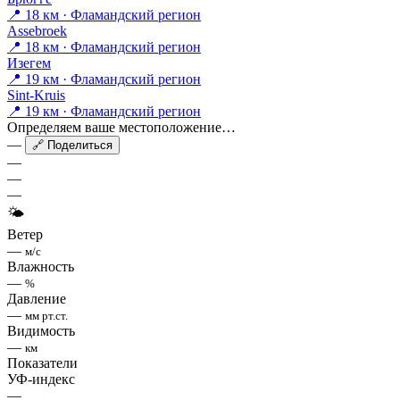
📍 18 км · Фламандский регион
Assebroek
📍 18 км · Фламандский регион
Изегем
📍 19 км · Фламандский регион
Sint-Kruis
📍 19 км · Фламандский регион
Определяем ваше местоположение…
—
🔗 Поделиться
—
—
—
🌤
Ветер
—
м/с
Влажность
—
%
Давление
—
мм рт.ст.
Видимость
—
км
Показатели
УФ-индекс
—