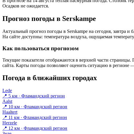
В прогнозе на 14 августа тёплая пасмурная погода. Столбик те
Осадков не ожидается.
Прогноз погоды в Serskampе
Актуальный прогноз погоды в Serskampе на сегодня, завтра и
На сайте доступны: температура воздуха, ощущаемая температур
Как пользоваться прогнозом
Текущие показатели отображаются в верхней части страницы. П
сайта. Карты погоды позволяют оценить ситуацию в регионе — 
Погода в ближайших городах
Lede
📍 5 км · Фламандский регион
Aalst
📍 10 км · Фламандский регион
Haaltert
📍 11 км · Фламандский регион
Herzele
📍 12 км · Фламандский регион
Зеле