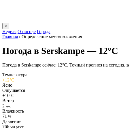
×
Неделя
О погоде
Города
Главная
›
Определение местоположения…
Погода в Serskampе — 12°C
Погода в Serskampе сейчас: 12°C. Точный прогноз на сегодня, за
Температура
+12°C
Ясно
Ощущается
+10°C
Ветер
2
м/с
Влажность
71
%
Давление
766
мм рт.ст.