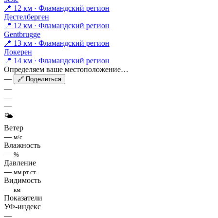
📍 12 км · Фламандский регион
Дестелберген
📍 12 км · Фламандский регион
Gentbrugge
📍 13 км · Фламандский регион
Локерен
📍 14 км · Фламандский регион
Определяем ваше местоположение…
—
🔗 Поделиться
—
—
—
🌤
Ветер
—
м/с
Влажность
—
%
Давление
—
мм рт.ст.
Видимость
—
км
Показатели
УФ-индекс
—