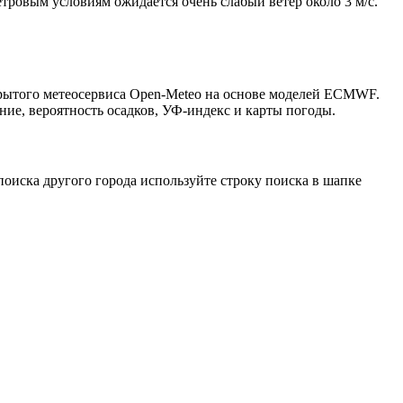
етровым условиям ожидается очень слабый ветер около 3 м/с.
крытого метеосервиса Open-Meteo на основе моделей ECMWF.
ние, вероятность осадков, УФ-индекс и карты погоды.
оиска другого города используйте строку поиска в шапке