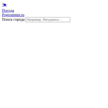
🌤
Погода
Pogrommist.ru
Поиск города