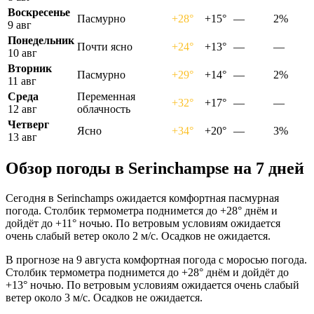
Воскресенье
Пасмурно
+28°
+15°
—
2%
9 авг
Понедельник
Почти ясно
+24°
+13°
—
—
10 авг
Вторник
Пасмурно
+29°
+14°
—
2%
11 авг
Среда
Переменная
+32°
+17°
—
—
12 авг
облачность
Четверг
Ясно
+34°
+20°
—
3%
13 авг
Обзор погоды в Serinchampsе на 7 дней
Сегодня в Serinchamps ожидается комфортная пасмурная
погода. Столбик термометра поднимется до +28° днём и
дойдёт до +11° ночью. По ветровым условиям ожидается
очень слабый ветер около 2 м/с. Осадков не ожидается.
В прогнозе на 9 августа комфортная погода с моросью погода.
Столбик термометра поднимется до +28° днём и дойдёт до
+13° ночью. По ветровым условиям ожидается очень слабый
ветер около 3 м/с. Осадков не ожидается.