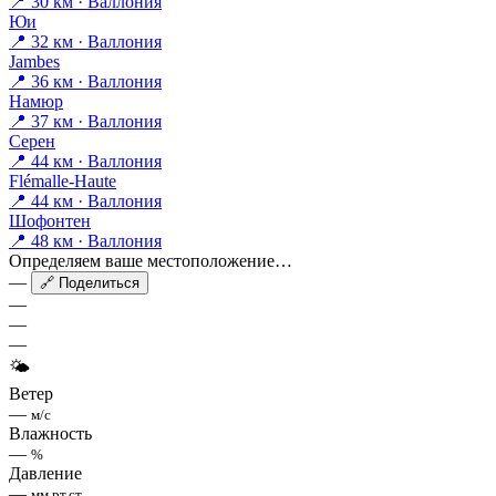
📍 30 км · Валлония
Юи
📍 32 км · Валлония
Jambes
📍 36 км · Валлония
Намюр
📍 37 км · Валлония
Серен
📍 44 км · Валлония
Flémalle-Haute
📍 44 км · Валлония
Шофонтен
📍 48 км · Валлония
Определяем ваше местоположение…
—
🔗 Поделиться
—
—
—
🌤
Ветер
—
м/с
Влажность
—
%
Давление
—
мм рт.ст.