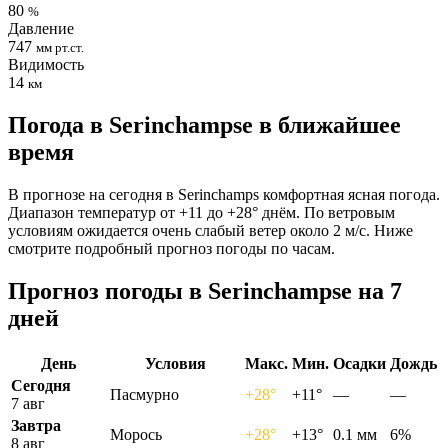
80
%
Давление
747
мм рт.ст.
Видимость
14
км
Погода в Serinchampsе в ближайшее
время
В прогнозе на сегодня в Serinchamps комфортная ясная погода.
Диапазон температур от +11 до +28° днём. По ветровым
условиям ожидается очень слабый ветер около 2 м/с. Ниже
смотрите подробный прогноз погоды по часам.
Прогноз погоды в Serinchampsе на 7
дней
День
Условия
Макс.
Мин.
Осадки
Дождь
Сегодня
Пасмурно
+28°
+11°
—
—
7 авг
Завтра
Морось
+28°
+13°
0.1 мм
6%
8 авг