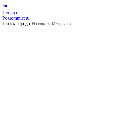
🌤
Погода
Pogrommist.ru
Поиск города