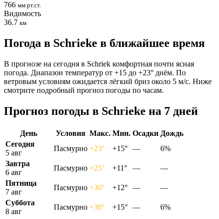
766
мм рт.ст.
Видимость
36.7
км
Погода в Schriekе в ближайшее время
В прогнозе на сегодня в Schriek комфортная почти ясная
погода. Диапазон температур от +15 до +23° днём. По
ветровым условиям ожидается лёгкий бриз около 5 м/с. Ниже
смотрите подробный прогноз погоды по часам.
Прогноз погоды в Schriekе на 7 дней
День
Условия
Макс.
Мин.
Осадки
Дождь
Сегодня
Пасмурно
+23°
+15°
—
6%
5 авг
Завтра
Пасмурно
+25°
+11°
—
—
6 авг
Пятница
Пасмурно
+30°
+12°
—
—
7 авг
Суббота
Пасмурно
+30°
+15°
—
6%
8 авг