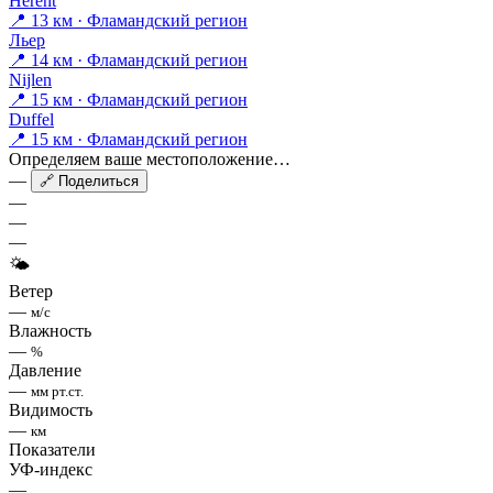
Herent
📍 13 км · Фламандский регион
Льер
📍 14 км · Фламандский регион
Nijlen
📍 15 км · Фламандский регион
Duffel
📍 15 км · Фламандский регион
Определяем ваше местоположение…
—
🔗 Поделиться
—
—
—
🌤
Ветер
—
м/с
Влажность
—
%
Давление
—
мм рт.ст.
Видимость
—
км
Показатели
УФ-индекс
—