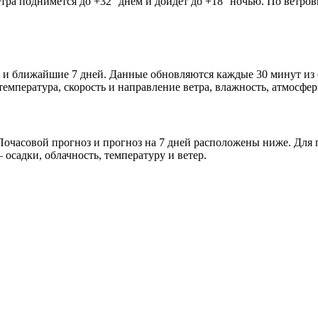
етра поднимется до +32° днём и дойдёт до +18° ночью. По ветров
ра и ближайшие 7 дней. Данные обновляются каждые 30 минут из
мпература, скорость и направление ветра, влажность, атмосфер
очасовой прогноз и прогноз на 7 дней расположены ниже. Для п
осадки, облачность, температуру и ветер.