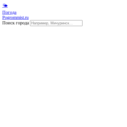
🌤
Погода
Pogrommist.ru
Поиск города