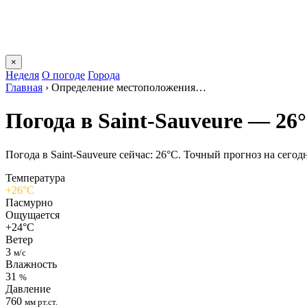
×
Неделя
О погоде
Города
Главная
›
Определение местоположения…
Погода в Saint-Sauveurе — 26
Погода в Saint-Sauveurе сейчас: 26°C. Точный прогноз на сегодн
Температура
+26°C
Пасмурно
Ощущается
+24°C
Ветер
3
м/с
Влажность
31
%
Давление
760
мм рт.ст.