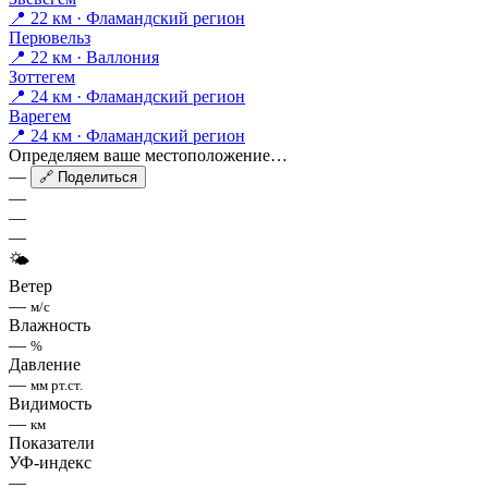
📍 22 км · Фламандский регион
Перювельз
📍 22 км · Валлония
Зоттегем
📍 24 км · Фламандский регион
Варегем
📍 24 км · Фламандский регион
Определяем ваше местоположение…
—
🔗 Поделиться
—
—
—
🌤
Ветер
—
м/с
Влажность
—
%
Давление
—
мм рт.ст.
Видимость
—
км
Показатели
УФ-индекс
—