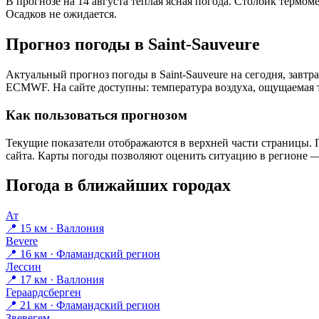
В прогнозе на 14 августа тёплая ясная погода. Столбик термом
Осадков не ожидается.
Прогноз погоды в Saint-Sauveurе
Актуальный прогноз погоды в Saint-Sauveurе на сегодня, завт
ECMWF. На сайте доступны: температура воздуха, ощущаемая те
Как пользоваться прогнозом
Текущие показатели отображаются в верхней части страницы. П
сайта. Карты погоды позволяют оценить ситуацию в регионе — 
Погода в ближайших городах
Ат
📍 15 км · Валлония
Bevere
📍 16 км · Фламандский регион
Лессин
📍 17 км · Валлония
Гераардсберген
📍 21 км · Фламандский регион
Звевегем