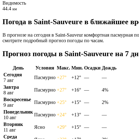
Видимость
44.4
км
Погода в Saint-Sauveurе в ближайшее в
В прогнозе на сегодня в Saint-Sauveur комфортная пасмурная п
смотрите подробный прогноз погоды по часам.
Прогноз погоды в Saint-Sauveurе на 7 д
День
Условия
Макс.
Мин.
Осадки
Дождь
Сегодня
Пасмурно
+27°
+12°
—
—
7 авг
Завтра
Пасмурно
+27°
+16°
—
4%
8 авг
Воскресенье
Пасмурно
+25°
+15°
—
2%
9 авг
Понедельник
Пасмурно
+24°
+13°
—
—
10 авг
Вторник
Ясно
+29°
+15°
—
—
11 авг
Среда