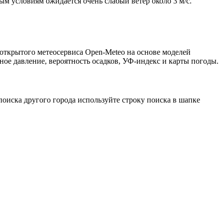
ым условиям ожидается очень слабый ветер около 3 м/с.
 открытого метеосервиса Open-Meteo на основе моделей
ное давление, вероятность осадков, УФ-индекс и карты погоды.
оиска другого города используйте строку поиска в шапке