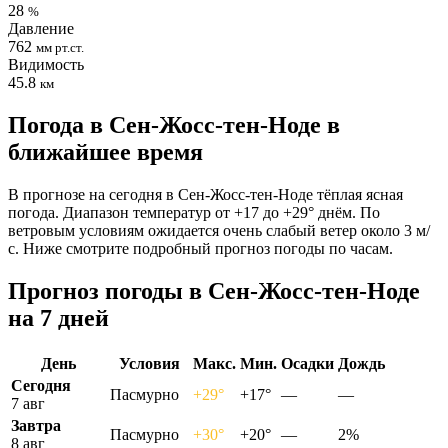
28
%
Давление
762
мм рт.ст.
Видимость
45.8
км
Погода в Сен-Жосс-тен-Ноде в
ближайшее время
В прогнозе на сегодня в Сен-Жосс-тен-Ноде тёплая ясная
погода. Диапазон температур от +17 до +29° днём. По
ветровым условиям ожидается очень слабый ветер около 3 м/
с. Ниже смотрите подробный прогноз погоды по часам.
Прогноз погоды в Сен-Жосс-тен-Ноде
на 7 дней
День
Условия
Макс.
Мин.
Осадки
Дождь
Сегодня
Пасмурно
+29°
+17°
—
—
7 авг
Завтра
Пасмурно
+30°
+20°
—
2%
8 авг