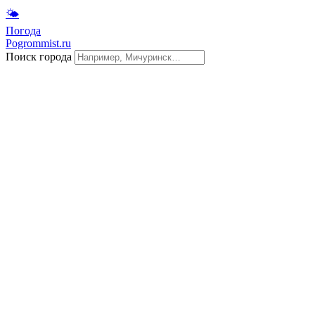
🌤
Погода
Pogrommist.ru
Поиск города