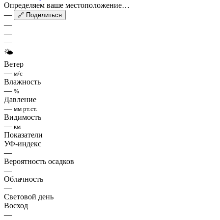
Определяем ваше местоположение…
—
🔗 Поделиться
—
—
—
🌤
Ветер
—
м/с
Влажность
—
%
Давление
—
мм рт.ст.
Видимость
—
км
Показатели
УФ-индекс
—
Вероятность осадков
—
Облачность
—
Световой день
Восход
—