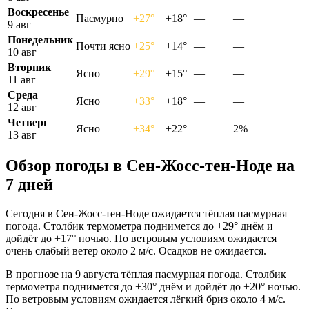
Воскресенье
Пасмурно
+27°
+18°
—
—
9 авг
Понедельник
Почти ясно
+25°
+14°
—
—
10 авг
Вторник
Ясно
+29°
+15°
—
—
11 авг
Среда
Ясно
+33°
+18°
—
—
12 авг
Четверг
Ясно
+34°
+22°
—
2%
13 авг
Обзор погоды в Сен-Жосс-тен-Ноде на
7 дней
Сегодня в Сен-Жосс-тен-Ноде ожидается тёплая пасмурная
погода. Столбик термометра поднимется до +29° днём и
дойдёт до +17° ночью. По ветровым условиям ожидается
очень слабый ветер около 2 м/с. Осадков не ожидается.
В прогнозе на 9 августа тёплая пасмурная погода. Столбик
термометра поднимется до +30° днём и дойдёт до +20° ночью.
По ветровым условиям ожидается лёгкий бриз около 4 м/с.