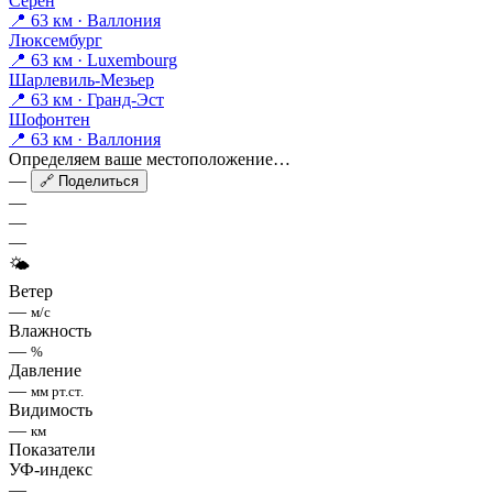
Серен
📍 63 км · Валлония
Люксембург
📍 63 км · Luxembourg
Шарлевиль-Мезьер
📍 63 км · Гранд-Эст
Шофонтен
📍 63 км · Валлония
Определяем ваше местоположение…
—
🔗 Поделиться
—
—
—
🌤
Ветер
—
м/с
Влажность
—
%
Давление
—
мм рт.ст.
Видимость
—
км
Показатели
УФ-индекс
—