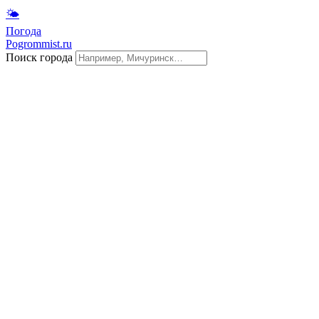
🌤
Погода
Pogrommist.ru
Поиск города