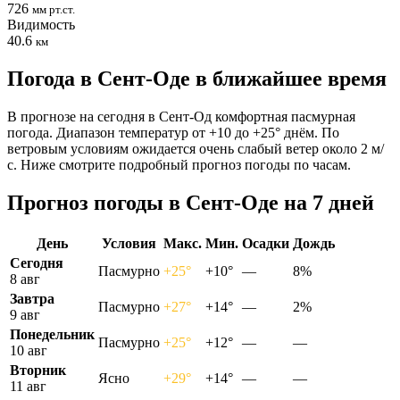
726
мм рт.ст.
Видимость
40.6
км
Погода в Сент-Оде в ближайшее время
В прогнозе на сегодня в Сент-Од комфортная пасмурная
погода. Диапазон температур от +10 до +25° днём. По
ветровым условиям ожидается очень слабый ветер около 2 м/
с. Ниже смотрите подробный прогноз погоды по часам.
Прогноз погоды в Сент-Оде на 7 дней
День
Условия
Макс.
Мин.
Осадки
Дождь
Сегодня
Пасмурно
+25°
+10°
—
8%
8 авг
Завтра
Пасмурно
+27°
+14°
—
2%
9 авг
Понедельник
Пасмурно
+25°
+12°
—
—
10 авг
Вторник
Ясно
+29°
+14°
—
—
11 авг