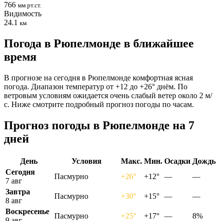
766
мм рт.ст.
Видимость
24.1
км
Погода в Рюпелмонде в ближайшее
время
В прогнозе на сегодня в Рюпелмонде комфортная ясная
погода. Диапазон температур от +12 до +26° днём. По
ветровым условиям ожидается очень слабый ветер около 2 м/
с. Ниже смотрите подробный прогноз погоды по часам.
Прогноз погоды в Рюпелмонде на 7
дней
День
Условия
Макс.
Мин.
Осадки
Дождь
Сегодня
Пасмурно
+26°
+12°
—
—
7 авг
Завтра
Пасмурно
+30°
+15°
—
—
8 авг
Воскресенье
Пасмурно
+25°
+17°
—
8%
9 авг