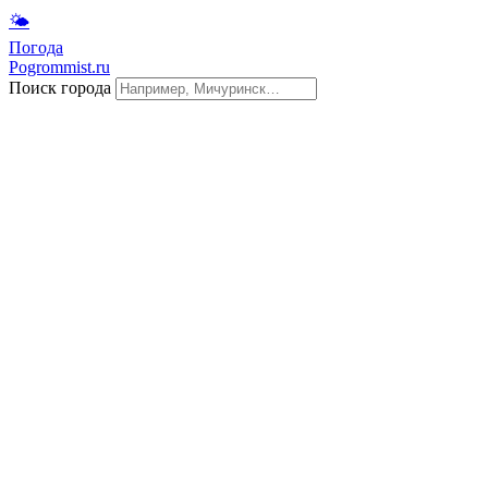
🌤
Погода
Pogrommist.ru
Поиск города