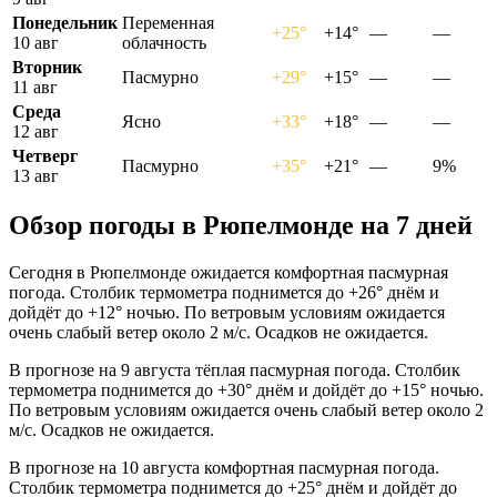
Понедельник
Переменная
+25°
+14°
—
—
10 авг
облачность
Вторник
Пасмурно
+29°
+15°
—
—
11 авг
Среда
Ясно
+33°
+18°
—
—
12 авг
Четверг
Пасмурно
+35°
+21°
—
9%
13 авг
Обзор погоды в Рюпелмонде на 7 дней
Сегодня в Рюпелмонде ожидается комфортная пасмурная
погода. Столбик термометра поднимется до +26° днём и
дойдёт до +12° ночью. По ветровым условиям ожидается
очень слабый ветер около 2 м/с. Осадков не ожидается.
В прогнозе на 9 августа тёплая пасмурная погода. Столбик
термометра поднимется до +30° днём и дойдёт до +15° ночью.
По ветровым условиям ожидается очень слабый ветер около 2
м/с. Осадков не ожидается.
В прогнозе на 10 августа комфортная пасмурная погода.
Столбик термометра поднимется до +25° днём и дойдёт до