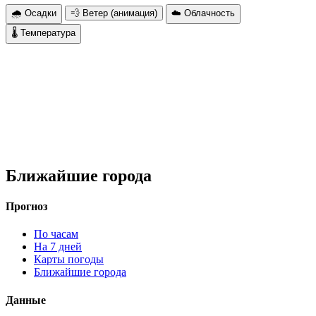
🌧 Осадки
💨 Ветер (анимация)
☁️ Облачность
🌡 Температура
Ближайшие города
Прогноз
По часам
На 7 дней
Карты погоды
Ближайшие города
Данные