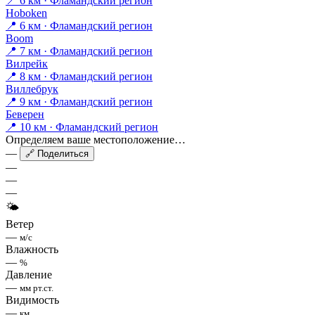
📍 6 км · Фламандский регион
Hoboken
📍 6 км · Фламандский регион
Boom
📍 7 км · Фламандский регион
Вилрейк
📍 8 км · Фламандский регион
Виллебрук
📍 9 км · Фламандский регион
Беверен
📍 10 км · Фламандский регион
Определяем ваше местоположение…
—
🔗 Поделиться
—
—
—
🌤
Ветер
—
м/с
Влажность
—
%
Давление
—
мм рт.ст.
Видимость
—
км