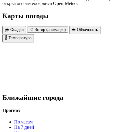
открытого метеосервиса Open-Meteo.
Карты погоды
🌧 Осадки
💨 Ветер (анимация)
☁️ Облачность
🌡 Температура
Ближайшие города
Прогноз
По часам
На 7 дней