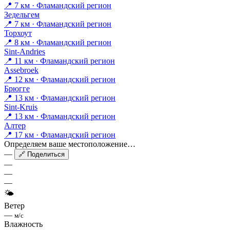
📍 7 км · Фламандский регион
Зедельгем
📍 7 км · Фламандский регион
Торхоут
📍 8 км · Фламандский регион
Sint-Andries
📍 11 км · Фламандский регион
Assebroek
📍 12 км · Фламандский регион
Брюгге
📍 13 км · Фламандский регион
Sint-Kruis
📍 13 км · Фламандский регион
Алтер
📍 17 км · Фламандский регион
Определяем ваше местоположение…
—
🔗 Поделиться
—
—
—
🌤
Ветер
—
м/с
Влажность