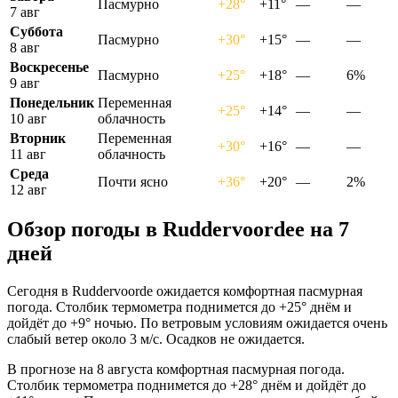
Пасмурно
+28°
+11°
—
—
7 авг
Суббота
Пасмурно
+30°
+15°
—
—
8 авг
Воскресенье
Пасмурно
+25°
+18°
—
6%
9 авг
Понедельник
Переменная
+25°
+14°
—
—
10 авг
облачность
Вторник
Переменная
+30°
+16°
—
—
11 авг
облачность
Среда
Почти ясно
+36°
+20°
—
2%
12 авг
Обзор погоды в Ruddervoordeе на 7
дней
Сегодня в Ruddervoorde ожидается комфортная пасмурная
погода. Столбик термометра поднимется до +25° днём и
дойдёт до +9° ночью. По ветровым условиям ожидается очень
слабый ветер около 3 м/с. Осадков не ожидается.
В прогнозе на 8 августа комфортная пасмурная погода.
Столбик термометра поднимется до +28° днём и дойдёт до