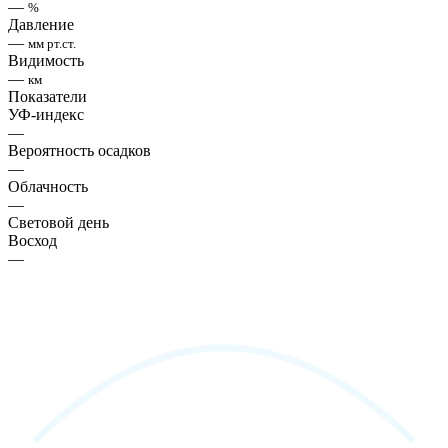
—
%
Давление
—
мм рт.ст.
Видимость
—
км
Показатели
УФ-индекс
—
Вероятность осадков
—
Облачность
—
Световой день
Восход
—