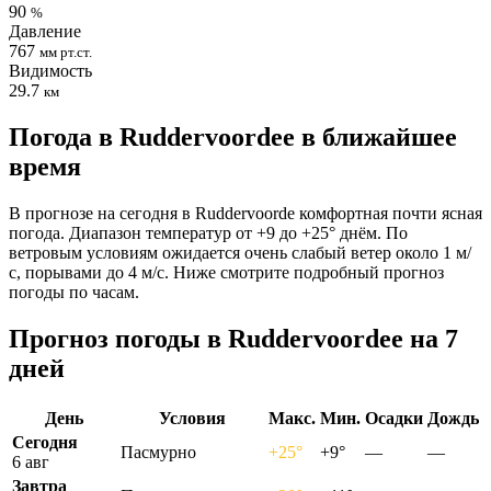
90
%
Давление
767
мм рт.ст.
Видимость
29.7
км
Погода в Ruddervoordeе в ближайшее
время
В прогнозе на сегодня в Ruddervoorde комфортная почти ясная
погода. Диапазон температур от +9 до +25° днём. По
ветровым условиям ожидается очень слабый ветер около 1 м/
с, порывами до 4 м/с. Ниже смотрите подробный прогноз
погоды по часам.
Прогноз погоды в Ruddervoordeе на 7
дней
День
Условия
Макс.
Мин.
Осадки
Дождь
Сегодня
Пасмурно
+25°
+9°
—
—
6 авг
Завтра