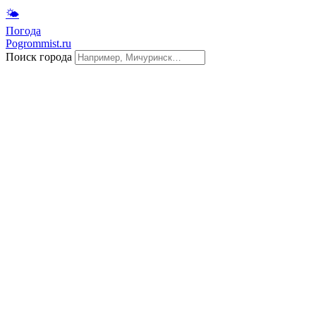
🌤
Погода
Pogrommist.ru
Поиск города