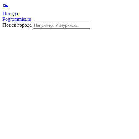
🌤
Погода
Pogrommist.ru
Поиск города