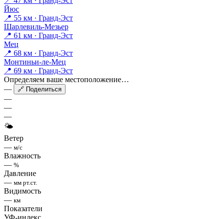
📍 47 км · Гранд-Эст
Йюс
📍 55 км · Гранд-Эст
Шарлевиль-Мезьер
📍 61 км · Гранд-Эст
Мец
📍 68 км · Гранд-Эст
Монтиньи-ле-Мец
📍 69 км · Гранд-Эст
Определяем ваше местоположение…
—
🔗 Поделиться
—
—
—
🌤
Ветер
—
м/с
Влажность
—
%
Давление
—
мм рт.ст.
Видимость
—
км
Показатели
УФ-индекс