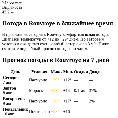
747
мм рт.ст.
Видимость
43.2
км
Погода в Rouvroyе в ближайшее время
В прогнозе на сегодня в Rouvroy комфортная ясная погода.
Диапазон температур от +12 до +29° днём. По ветровым
условиям ожидается очень слабый ветер около 3 м/с. Ниже
смотрите подробный прогноз погоды по часам.
Прогноз погоды в Rouvroyе на 7 дней
День
Условия
Макс.
Мин.
Осадки
Дождь
Сегодня
Пасмурно
+29°
+12°
—
—
7 авг
Завтра
Морось
+28°
+14°
0.1 мм
37%
8 авг
Воскресенье
Пасмурно
+29°
+17°
—
2%
9 авг
Понедельник
Почти ясно
+28°
+16°
—
—
10 авг