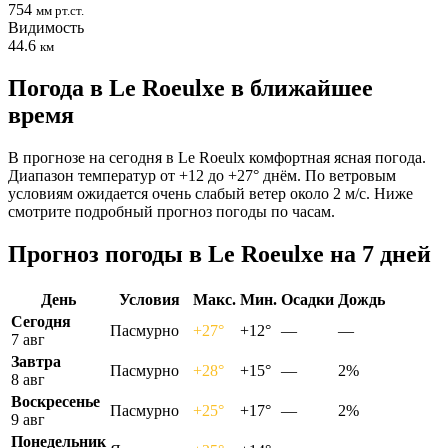
754
мм рт.ст.
Видимость
44.6
км
Погода в Le Roeulxе в ближайшее
время
В прогнозе на сегодня в Le Roeulx комфортная ясная погода.
Диапазон температур от +12 до +27° днём. По ветровым
условиям ожидается очень слабый ветер около 2 м/с. Ниже
смотрите подробный прогноз погоды по часам.
Прогноз погоды в Le Roeulxе на 7 дней
День
Условия
Макс.
Мин.
Осадки
Дождь
Сегодня
Пасмурно
+27°
+12°
—
—
7 авг
Завтра
Пасмурно
+28°
+15°
—
2%
8 авг
Воскресенье
Пасмурно
+25°
+17°
—
2%
9 авг
Понедельник