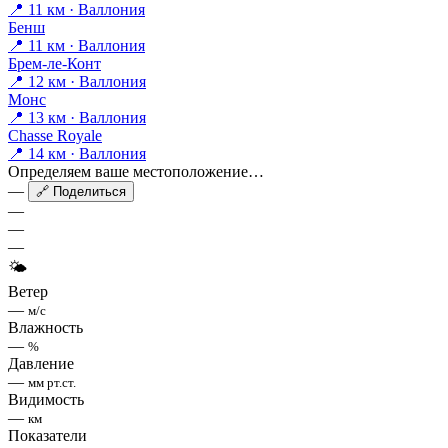
📍 11 км · Валлония
Бенш
📍 11 км · Валлония
Брем-ле-Конт
📍 12 км · Валлония
Монс
📍 13 км · Валлония
Chasse Royale
📍 14 км · Валлония
Определяем ваше местоположение…
—
🔗 Поделиться
—
—
—
🌤
Ветер
—
м/с
Влажность
—
%
Давление
—
мм рт.ст.
Видимость
—
км
Показатели