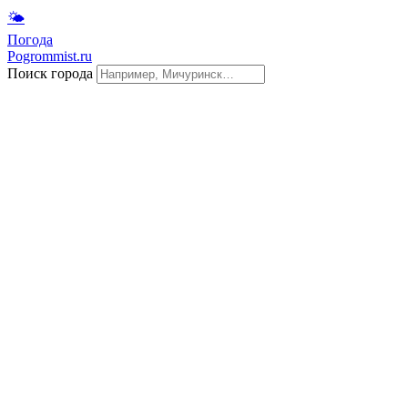
🌤
Погода
Pogrommist.ru
Поиск города