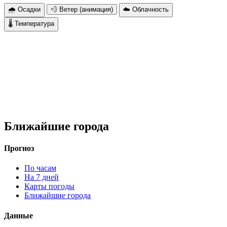
🌧 Осадки
💨 Ветер (анимация)
☁️ Облачность
🌡 Температура
Ближайшие города
Прогноз
По часам
На 7 дней
Карты погоды
Ближайшие города
Данные