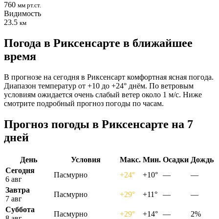
760
мм рт.ст.
Видимость
23.5
км
Погода в Риксенсарте в ближайшее
время
В прогнозе на сегодня в Риксенсарт комфортная ясная погода.
Диапазон температур от +10 до +24° днём. По ветровым
условиям ожидается очень слабый ветер около 1 м/с. Ниже
смотрите подробный прогноз погоды по часам.
Прогноз погоды в Риксенсарте на 7
дней
День
Условия
Макс.
Мин.
Осадки
Дождь
Сегодня
Пасмурно
+24°
+10°
—
—
6 авг
Завтра
Пасмурно
+29°
+11°
—
—
7 авг
Суббота
Пасмурно
+29°
+14°
—
2%
8 авг