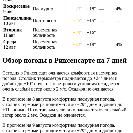
Воскресенье
Пасмурно
+29°
+18°
—
4%
9 авг
Понедельник
Почти ясно
+25°
+15°
—
—
10 авг
Вторник
Переменная
+29°
+16°
—
—
11 авг
облачность
Среда
Переменная
+32°
+18°
—
4%
12 авг
облачность
Обзор погоды в Риксенсарте на 7 дней
Сегодня в Риксенсарт ожидается комфортная пасмурная
погода. Столбик термометра поднимется до +24° днём и
дойдёт до +10° ночью. По ветровым условиям ожидается
очень слабый ветер около 2 м/с. Осадков не ожидается.
В прогнозе на 8 августа комфортная пасмурная погода.
Столбик термометра поднимется до +29° днём и дойдёт до
+11° ночью. По ветровым условиям ожидается очень слабый
ветер около 2 м/с. Осадков не ожидается.
В прогнозе на 9 августа комфортная пасмурная погода.
Столбик термометра поднимется до +29° днём и дойдёт до