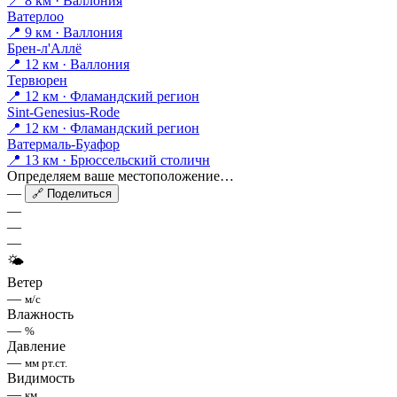
📍 8 км · Валлония
Ватерлоо
📍 9 км · Валлония
Брен-л'Аллё
📍 12 км · Валлония
Тервюрен
📍 12 км · Фламандский регион
Sint-Genesius-Rode
📍 12 км · Фламандский регион
Ватермаль-Буафор
📍 13 км · Брюссельский столичн
Определяем ваше местоположение…
—
🔗 Поделиться
—
—
—
🌤
Ветер
—
м/с
Влажность
—
%
Давление
—
мм рт.ст.
Видимость
—
км