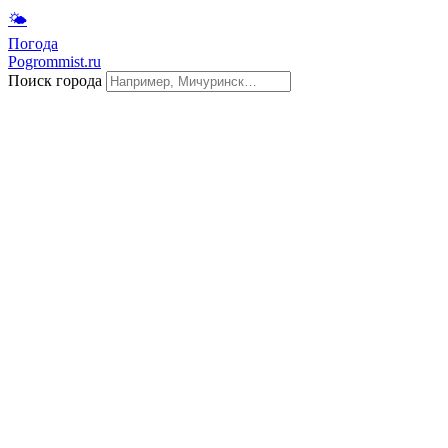
🌤
Погода
Pogrommist.ru
Поиск города