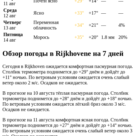
Почти ясно
+29°
+14°
—
—
11 авг
Среда
Ясно
+33°
+17°
—
—
12 авг
Четверг
Переменная
+34°
+21°
—
4%
13 авг
облачность
Пятница
Морось
+35°
+20°
1.8 мм
20%
14 авг
Обзор погоды в Rijkhovenе на 7 дней
Сегодня в Rijkhoven ожидается комфортная пасмурная погода.
Столбик термометра поднимется до +29° днём и дойдёт до
+11° ночью. По ветровым условиям ожидается очень слабый
ветер около 2 м/с. Осадков не ожидается.
В прогнозе на 10 августа тёплая пасмурная погода. Столбик
термометра поднимется до +28° днём и дойдёт до +18° ночью.
По ветровым условиям ожидается лёгкий бриз около 3 м/с.
Осадков не ожидается.
В прогнозе на 11 августа комфортная ясная погода. Столбик
термометра поднимется до +27° днём и дойдёт до +14° ночью.
По ветровым условиям ожидается очень слабый ветер около 3