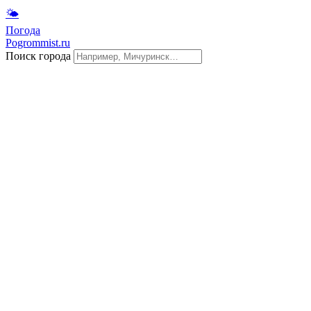
🌤
Погода
Pogrommist.ru
Поиск города