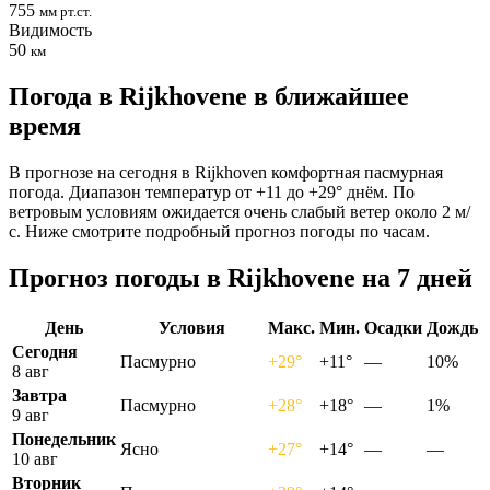
755
мм рт.ст.
Видимость
50
км
Погода в Rijkhovenе в ближайшее
время
В прогнозе на сегодня в Rijkhoven комфортная пасмурная
погода. Диапазон температур от +11 до +29° днём. По
ветровым условиям ожидается очень слабый ветер около 2 м/
с. Ниже смотрите подробный прогноз погоды по часам.
Прогноз погоды в Rijkhovenе на 7 дней
День
Условия
Макс.
Мин.
Осадки
Дождь
Сегодня
Пасмурно
+29°
+11°
—
10%
8 авг
Завтра
Пасмурно
+28°
+18°
—
1%
9 авг
Понедельник
Ясно
+27°
+14°
—
—
10 авг
Вторник