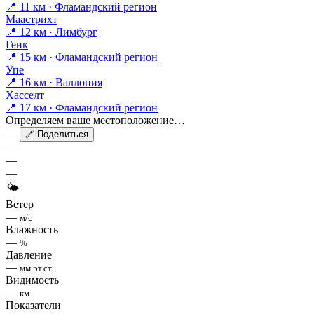
📍 11 км · Фламандский регион
Маастрихт
📍 12 км · Лимбург
Генк
📍 15 км · Фламандский регион
Упе
📍 16 км · Валлония
Хасселт
📍 17 км · Фламандский регион
Определяем ваше местоположение…
—
🔗 Поделиться
—
—
—
🌤
Ветер
—
м/с
Влажность
—
%
Давление
—
мм рт.ст.
Видимость
—
км
Показатели