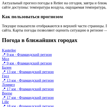
Актуальный прогноз погоды в Retieе на сегодня, завтра и бл
сайте доступны: температура воздуха, ощущаемая температура, 
Как пользоваться прогнозом
Текущие показатели отображаются в верхней части страницы. П
сайта. Карты погоды позволяют оценить ситуацию в регионе — 
Погода в ближайших городах
Kasterlee
📍 9 км · Фламандский регион
Мол
📍 9 км · Фламандский регион
Бален
📍 13 км · Фламандский регион
Геел
📍 13 км · Фламандский регион
Ломмел
📍 17 км · Фламандский регион
Beerse
📍 17 км · Фламандский регион
Lille
📍 18 км · Фламандский регион