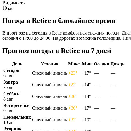
Видимость
10
км
Погода в Retieе в ближайшее время
В прогнозе на сегодня в Retie комфортная снежная погода. Диа
сегодня с 17:00 до 24:00. На дорогах возможна гололедица. Н
Прогноз погоды в Retieе на 7 дней
День
Условия
Макс.
Мин.
Осадки
Дождь
Сегодня
Снежный ливень
+23°
+17°
—
—
6 авг
Завтра
Снежный ливень
+27°
+14°
—
—
7 авг
Суббота
Снежный ливень
+30°
+14°
—
—
8 авг
Воскресенье
Снежный ливень
+36°
+17°
—
—
9 авг
Понедельник
Снежный ливень
+37°
+19°
—
—
10 авг
Вторник