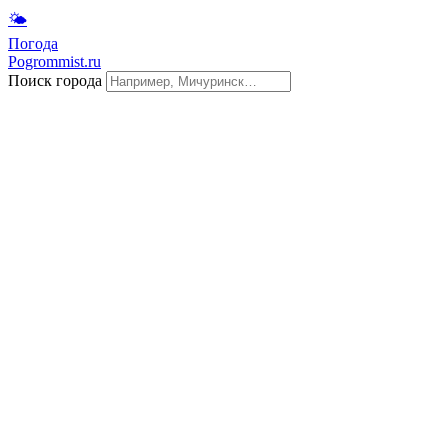
🌤
Погода
Pogrommist.ru
Поиск города