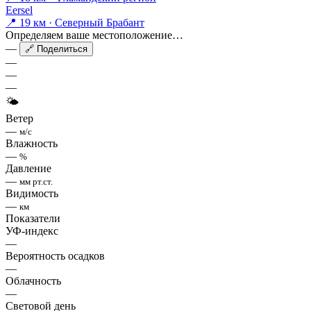
Eersel
📍 19 км · Северный Брабант
Определяем ваше местоположение…
—
🔗 Поделиться
—
—
—
🌤
Ветер
—
м/с
Влажность
—
%
Давление
—
мм рт.ст.
Видимость
—
км
Показатели
УФ-индекс
—
Вероятность осадков
—
Облачность
—
Световой день