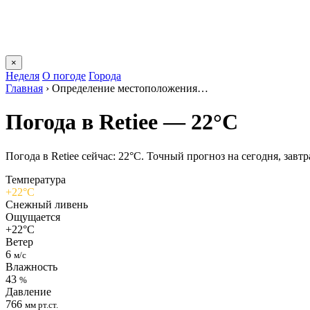
×
Неделя
О погоде
Города
Главная
›
Определение местоположения…
Погода в Retieе — 22°C
Погода в Retieе сейчас: 22°C. Точный прогноз на сегодня, завтр
Температура
+22°C
Снежный ливень
Ощущается
+22°C
Ветер
6
м/с
Влажность
43
%
Давление
766
мм рт.ст.