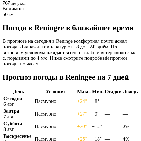
767
мм рт.ст.
Видимость
50
км
Погода в Reningeе в ближайшее время
В прогнозе на сегодня в Reninge комфортная почти ясная
погода. Диапазон температур от +8 до +24° днём. По
ветровым условиям ожидается очень слабый ветер около 2 м/
с, порывами до 4 м/с. Ниже смотрите подробный прогноз
погоды по часам.
Прогноз погоды в Reningeе на 7 дней
День
Условия
Макс.
Мин.
Осадки
Дождь
Сегодня
Пасмурно
+24°
+8°
—
—
6 авг
Завтра
Пасмурно
+27°
+9°
—
—
7 авг
Суббота
Пасмурно
+30°
+12°
—
2%
8 авг
Воскресенье
Пасмурно
+25°
+18°
—
4%