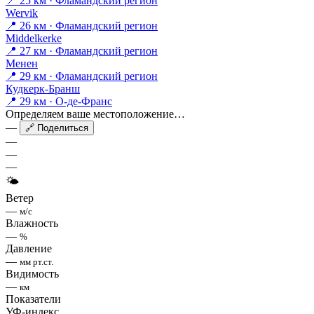
📍 25 км · Фламандский регион
Wervik
📍 26 км · Фламандский регион
Middelkerke
📍 27 км · Фламандский регион
Менен
📍 29 км · Фламандский регион
Кудкерк-Бранш
📍 29 км · О-де-Франс
Определяем ваше местоположение…
—
🔗 Поделиться
—
—
—
🌤
Ветер
—
м/с
Влажность
—
%
Давление
—
мм рт.ст.
Видимость
—
км
Показатели
УФ-индекс