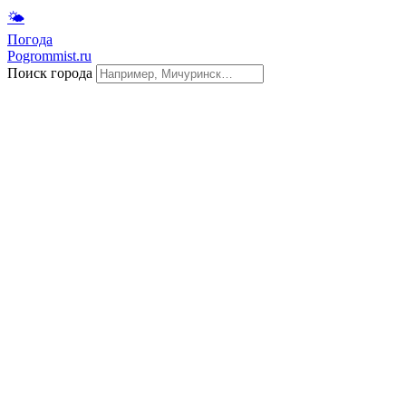
🌤
Погода
Pogrommist.ru
Поиск города