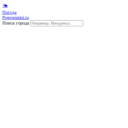
🌤
Погода
Pogrommist.ru
Поиск города