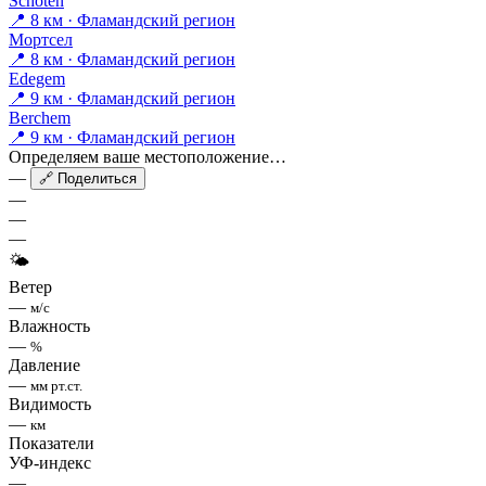
Schoten
📍 8 км · Фламандский регион
Мортсел
📍 8 км · Фламандский регион
Edegem
📍 9 км · Фламандский регион
Berchem
📍 9 км · Фламандский регион
Определяем ваше местоположение…
—
🔗 Поделиться
—
—
—
🌤
Ветер
—
м/с
Влажность
—
%
Давление
—
мм рт.ст.
Видимость
—
км
Показатели
УФ-индекс
—