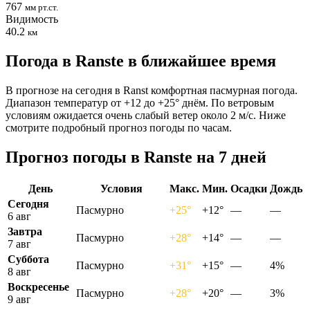
767
мм рт.ст.
Видимость
40.2
км
Погода в Ranstе в ближайшее время
В прогнозе на сегодня в Ranst комфортная пасмурная погода.
Диапазон температур от +12 до +25° днём. По ветровым
условиям ожидается очень слабый ветер около 2 м/с. Ниже
смотрите подробный прогноз погоды по часам.
Прогноз погоды в Ranstе на 7 дней
День
Условия
Макс.
Мин.
Осадки
Дождь
Сегодня
Пасмурно
+25°
+12°
—
—
6 авг
Завтра
Пасмурно
+28°
+14°
—
—
7 авг
Суббота
Пасмурно
+31°
+15°
—
4%
8 авг
Воскресенье
Пасмурно
+28°
+20°
—
3%
9 авг