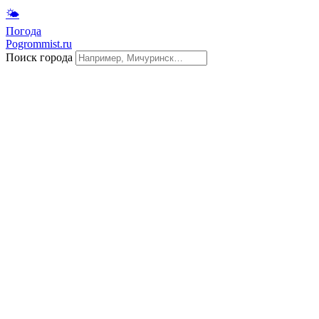
🌤
Погода
Pogrommist.ru
Поиск города