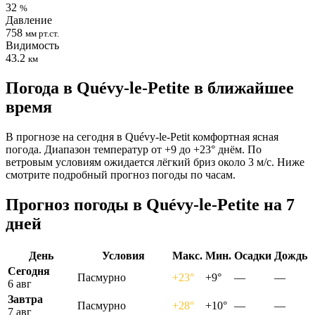
32
%
Давление
758
мм рт.ст.
Видимость
43.2
км
Погода в Quévy-le-Petitе в ближайшее
время
В прогнозе на сегодня в Quévy-le-Petit комфортная ясная
погода. Диапазон температур от +9 до +23° днём. По
ветровым условиям ожидается лёгкий бриз около 3 м/с. Ниже
смотрите подробный прогноз погоды по часам.
Прогноз погоды в Quévy-le-Petitе на 7
дней
День
Условия
Макс.
Мин.
Осадки
Дождь
Сегодня
Пасмурно
+23°
+9°
—
—
6 авг
Завтра
Пасмурно
+28°
+10°
—
—
7 авг