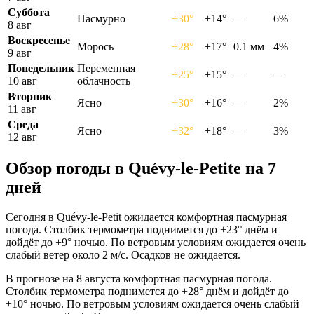
Суббота
Пасмурно
+30°
+14°
—
6%
8 авг
Воскресенье
Морось
+28°
+17°
0.1 мм
4%
9 авг
Понедельник
Переменная
+25°
+15°
—
—
10 авг
облачность
Вторник
Ясно
+30°
+16°
—
2%
11 авг
Среда
Ясно
+32°
+18°
—
3%
12 авг
Обзор погоды в Quévy-le-Petitе на 7
дней
Сегодня в Quévy-le-Petit ожидается комфортная пасмурная
погода. Столбик термометра поднимется до +23° днём и
дойдёт до +9° ночью. По ветровым условиям ожидается очень
слабый ветер около 2 м/с. Осадков не ожидается.
В прогнозе на 8 августа комфортная пасмурная погода.
Столбик термометра поднимется до +28° днём и дойдёт до
+10° ночью. По ветровым условиям ожидается очень слабый