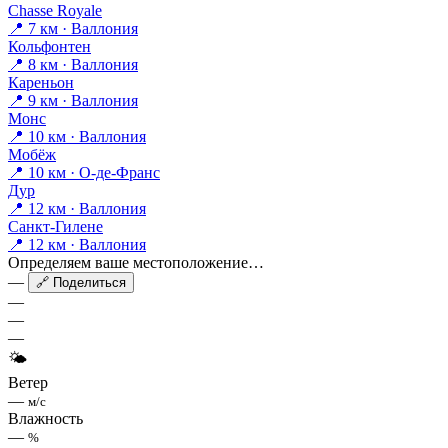
Chasse Royale
📍 7 км · Валлония
Кольфонтен
📍 8 км · Валлония
Кареньон
📍 9 км · Валлония
Монс
📍 10 км · Валлония
Мобёж
📍 10 км · О-де-Франс
Дур
📍 12 км · Валлония
Санкт-Гилене
📍 12 км · Валлония
Определяем ваше местоположение…
—
🔗 Поделиться
—
—
—
🌤
Ветер
—
м/с
Влажность
—
%