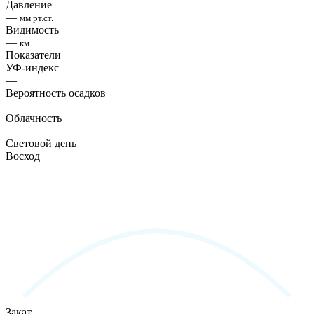
Давление
—
мм рт.ст.
Видимость
—
км
Показатели
УФ-индекс
—
Вероятность осадков
—
Облачность
—
Световой день
Восход
—
Закат