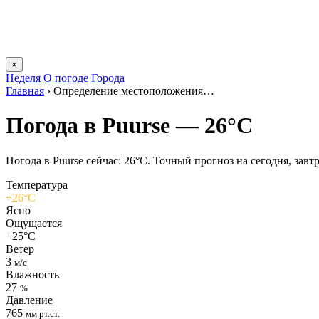
×
Неделя
О погоде
Города
Главная
›
Определение местоположения…
Погода в Puursе — 26°C
Погода в Puursе сейчас: 26°C. Точный прогноз на сегодня, завтр
Температура
+26°C
Ясно
Ощущается
+25°C
Ветер
3
м/с
Влажность
27
%
Давление
765
мм рт.ст.