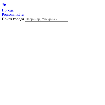
🌤
Погода
Pogrommist.ru
Поиск города