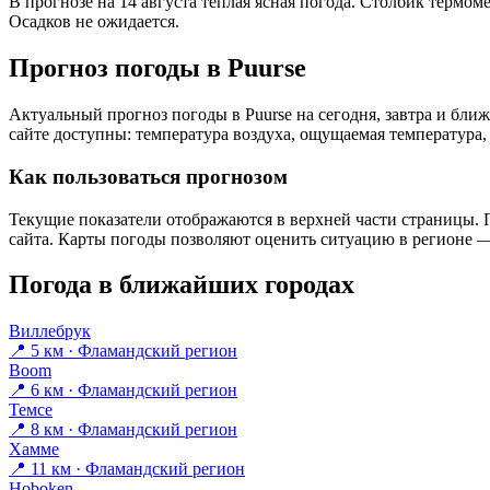
В прогнозе на 14 августа тёплая ясная погода. Столбик термом
Осадков не ожидается.
Прогноз погоды в Puursе
Актуальный прогноз погоды в Puursе на сегодня, завтра и бл
сайте доступны: температура воздуха, ощущаемая температура, 
Как пользоваться прогнозом
Текущие показатели отображаются в верхней части страницы. П
сайта. Карты погоды позволяют оценить ситуацию в регионе — 
Погода в ближайших городах
Виллебрук
📍 5 км · Фламандский регион
Boom
📍 6 км · Фламандский регион
Темсе
📍 8 км · Фламандский регион
Хамме
📍 11 км · Фламандский регион
Hoboken