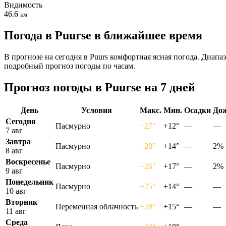
Видимость
46.6
км
Погода в Puursе в ближайшее время
В прогнозе на сегодня в Puurs комфортная ясная погода. Диапа
подробный прогноз погоды по часам.
Прогноз погоды в Puursе на 7 дней
День
Условия
Макс.
Мин.
Осадки
До
Сегодня
Пасмурно
+27°
+12°
—
—
7 авг
Завтра
Пасмурно
+28°
+14°
—
2%
8 авг
Воскресенье
Пасмурно
+26°
+17°
—
2%
9 авг
Понедельник
Пасмурно
+25°
+14°
—
—
10 авг
Вторник
Переменная облачность
+28°
+15°
—
—
11 авг
Среда