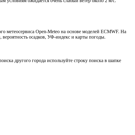
ым условиям ожидается очень слабый ветер около 2 м/с.
того метеосервиса Open-Meteo на основе моделей ECMWF. На
, вероятность осадков, УФ-индекс и карты погоды.
оиска другого города используйте строку поиска в шапке