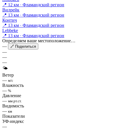
📍 12 км · Фламандский регион
Вилрейк
📍 13 км · Фламандский регион
Контич
📍 13 км · Фламандский регион
Lebbeke
📍 13 км · Фламандский регион
Определяем ваше местоположение…
—
🔗 Поделиться
—
—
—
🌤
Ветер
—
м/с
Влажность
—
%
Давление
—
мм рт.ст.
Видимость
—
км
Показатели
УФ-индекс
—