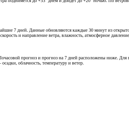
етра поднимется до +33° днём и дойдёт до +20° ночью. По ветров
ижайшие 7 дней. Данные обновляются каждые 30 минут из откры
скорость и направление ветра, влажность, атмосферное давление
очасовой прогноз и прогноз на 7 дней расположены ниже. Для п
осадки, облачность, температуру и ветер.