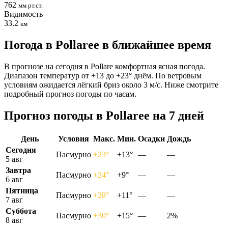
762
мм рт.ст.
Видимость
33.2
км
Погода в Pollareе в ближайшее время
В прогнозе на сегодня в Pollare комфортная ясная погода.
Диапазон температур от +13 до +23° днём. По ветровым
условиям ожидается лёгкий бриз около 3 м/с. Ниже смотрите
подробный прогноз погоды по часам.
Прогноз погоды в Pollareе на 7 дней
День
Условия
Макс.
Мин.
Осадки
Дождь
Сегодня
Пасмурно
+23°
+13°
—
—
5 авг
Завтра
Пасмурно
+24°
+9°
—
—
6 авг
Пятница
Пасмурно
+28°
+11°
—
—
7 авг
Суббота
Пасмурно
+30°
+15°
—
2%
8 авг