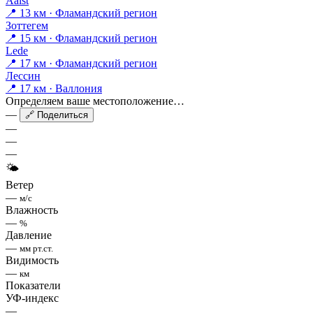
Aalst
📍 13 км · Фламандский регион
Зоттегем
📍 15 км · Фламандский регион
Lede
📍 17 км · Фламандский регион
Лессин
📍 17 км · Валлония
Определяем ваше местоположение…
—
🔗 Поделиться
—
—
—
🌤
Ветер
—
м/с
Влажность
—
%
Давление
—
мм рт.ст.
Видимость
—
км
Показатели
УФ-индекс
—