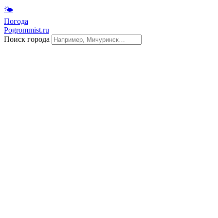
🌤
Погода
Pogrommist.ru
Поиск города