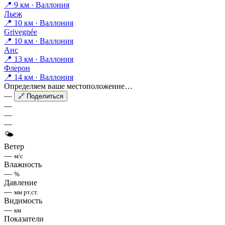
📍 9 км · Валлония
Льеж
📍 10 км · Валлония
Grivegnée
📍 10 км · Валлония
Анс
📍 13 км · Валлония
Флерон
📍 14 км · Валлония
Определяем ваше местоположение…
—
🔗 Поделиться
—
—
—
🌤
Ветер
—
м/с
Влажность
—
%
Давление
—
мм рт.ст.
Видимость
—
км
Показатели