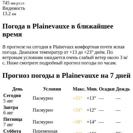
745
мм рт.ст.
Видимость
13.2
км
Погода в Plainevauxе в ближайшее
время
В прогнозе на сегодня в Plainevaux комфортная почти ясная
погода. Диапазон температур от +13 до +23° днём. По
ветровым условиям ожидается очень слабый ветер около 3 м/
с. Ниже смотрите подробный прогноз погоды по часам.
Прогноз погоды в Plainevauxе на 7 дней
День
Условия
Макс.
Мин.
Осадки
Дождь
Сегодня
Пасмурно
+23°
+13°
—
—
5 авг
Завтра
Пасмурно
+24°
+12°
—
—
6 авг
Пятница
Пасмурно
+28°
+14°
—
—
7 авг
Суббота
Переменная