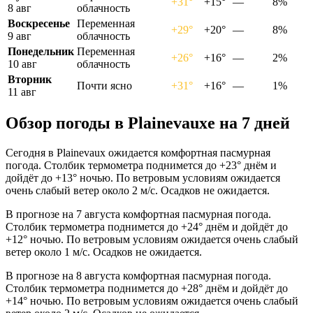
+31°
+15°
—
8%
8 авг
облачность
Воскресенье
Переменная
+29°
+20°
—
8%
9 авг
облачность
Понедельник
Переменная
+26°
+16°
—
2%
10 авг
облачность
Вторник
Почти ясно
+31°
+16°
—
1%
11 авг
Обзор погоды в Plainevauxе на 7 дней
Сегодня в Plainevaux ожидается комфортная пасмурная
погода. Столбик термометра поднимется до +23° днём и
дойдёт до +13° ночью. По ветровым условиям ожидается
очень слабый ветер около 2 м/с. Осадков не ожидается.
В прогнозе на 7 августа комфортная пасмурная погода.
Столбик термометра поднимется до +24° днём и дойдёт до
+12° ночью. По ветровым условиям ожидается очень слабый
ветер около 1 м/с. Осадков не ожидается.
В прогнозе на 8 августа комфортная пасмурная погода.
Столбик термометра поднимется до +28° днём и дойдёт до
+14° ночью. По ветровым условиям ожидается очень слабый