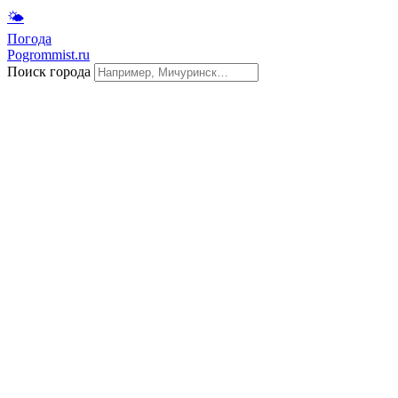
🌤
Погода
Pogrommist.ru
Поиск города