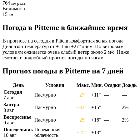
764
мм рт.ст.
Видимость
15
км
Погода в Pittemе в ближайшее время
В прогнозе на сегодня в Pittem комфортная ясная погода.
Диапазон температур от +11 до +27° днём. По ветровым
условиям ожидается очень слабый ветер около 2 м/с. Ниже
смотрите подробный прогноз погоды по часам.
Прогноз погоды в Pittemе на 7 дней
День
Условия
Макс.
Мин.
Осадки
Дождь
Сегодня
Пасмурно
+27°
+11°
—
—
7 авг
Завтра
Пасмурно
+32°
+15°
—
2%
8 авг
Воскресенье
Пасмурно
+25°
+16°
—
2%
9 авг
Понедельник
Переменная
+25°
+13°
—
—
10 авг
облачность