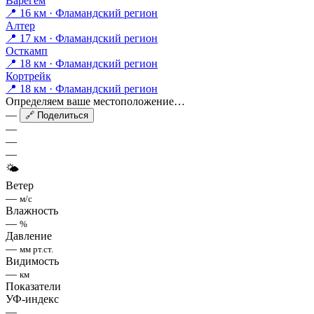
Варегем
📍 16 км · Фламандский регион
Алтер
📍 17 км · Фламандский регион
Осткамп
📍 18 км · Фламандский регион
Кортрейк
📍 18 км · Фламандский регион
Определяем ваше местоположение…
—
🔗 Поделиться
—
—
—
🌤
Ветер
—
м/с
Влажность
—
%
Давление
—
мм рт.ст.
Видимость
—
км
Показатели
УФ-индекс
—