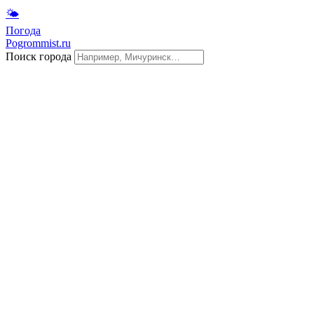
🌤
Погода
Pogrommist.ru
Поиск города