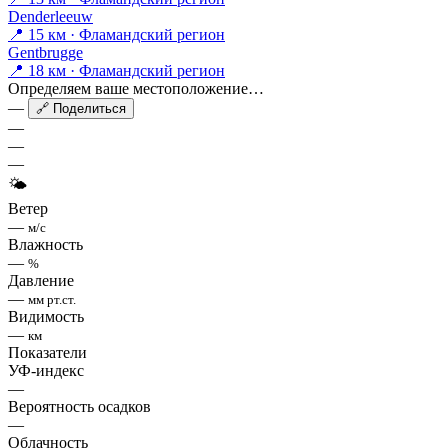
Denderleeuw
📍 15 км · Фламандский регион
Gentbrugge
📍 18 км · Фламандский регион
Определяем ваше местоположение…
—
🔗 Поделиться
—
—
—
🌤
Ветер
—
м/с
Влажность
—
%
Давление
—
мм рт.ст.
Видимость
—
км
Показатели
УФ-индекс
—
Вероятность осадков
—
Облачность