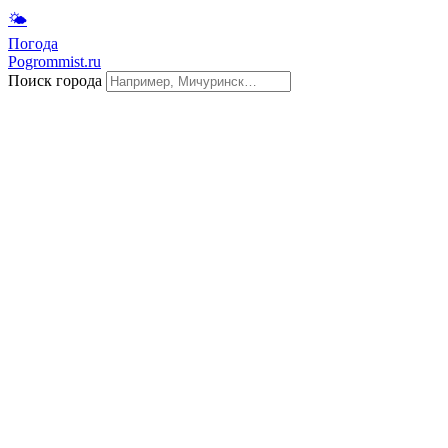
🌤
Погода
Pogrommist.ru
Поиск города