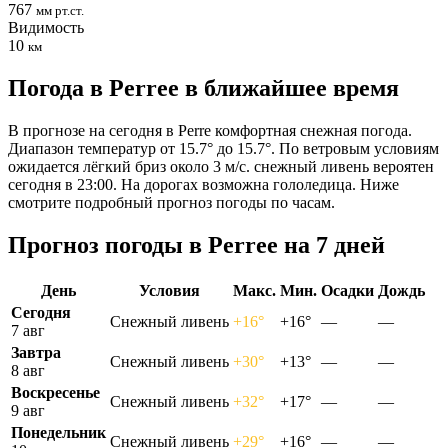
767
мм рт.ст.
Видимость
10
км
Погода в Perreе в ближайшее время
В прогнозе на сегодня в Perre комфортная снежная погода.
Диапазон температур от 15.7° до 15.7°. По ветровым условиям
ожидается лёгкий бриз около 3 м/с. снежный ливень вероятен
сегодня в 23:00. На дорогах возможна гололедица. Ниже
смотрите подробный прогноз погоды по часам.
Прогноз погоды в Perreе на 7 дней
День
Условия
Макс.
Мин.
Осадки
Дождь
Сегодня
Снежный ливень
+16°
+16°
—
—
7 авг
Завтра
Снежный ливень
+30°
+13°
—
—
8 авг
Воскресенье
Снежный ливень
+32°
+17°
—
—
9 авг
Понедельник
Снежный ливень
+29°
+16°
—
—