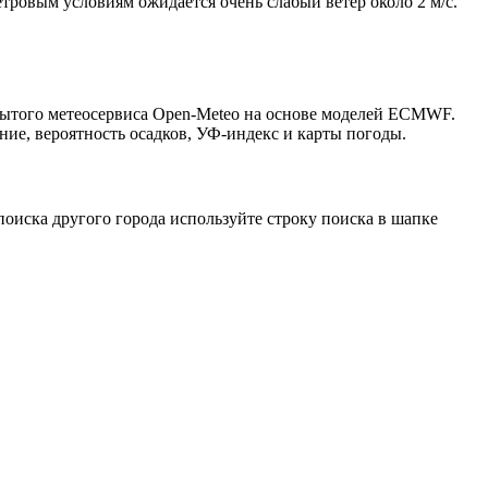
етровым условиям ожидается очень слабый ветер около 2 м/с.
крытого метеосервиса Open-Meteo на основе моделей ECMWF.
ние, вероятность осадков, УФ-индекс и карты погоды.
оиска другого города используйте строку поиска в шапке