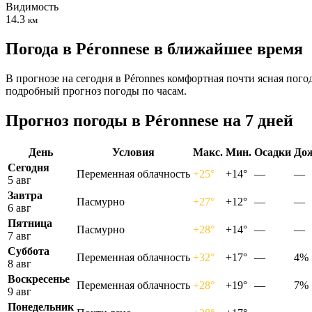
Видимость
14.3
км
Погода в Péronnesе в ближайшее время
В прогнозе на сегодня в Péronnes комфортная почти ясная пого
подробный прогноз погоды по часам.
Прогноз погоды в Péronnesе на 7 дней
День
Условия
Макс.
Мин.
Осадки
До
Сегодня
Переменная облачность
+25°
+14°
—
—
5 авг
Завтра
Пасмурно
+27°
+12°
—
—
6 авг
Пятница
Пасмурно
+28°
+14°
—
—
7 авг
Суббота
Переменная облачность
+32°
+17°
—
4%
8 авг
Воскресенье
Переменная облачность
+28°
+19°
—
7%
9 авг
Понедельник