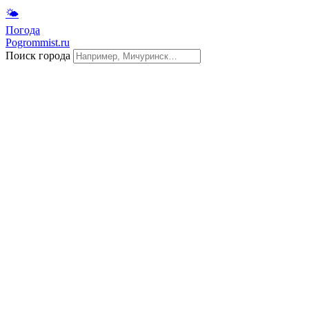
🌤
Погода
Pogrommist.ru
Поиск города