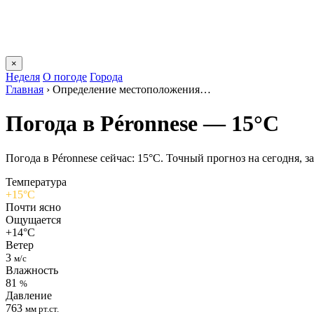
×
Неделя
О погоде
Города
Главная
›
Определение местоположения…
Погода в Péronnesе — 15°C
Погода в Péronnesе сейчас: 15°C. Точный прогноз на сегодня, за
Температура
+15°C
Почти ясно
Ощущается
+14°C
Ветер
3
м/с
Влажность
81
%
Давление
763
мм рт.ст.