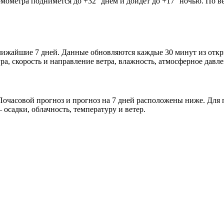
рмометра поднимется до +32° днём и дойдёт до +17° ночью. По в
 ближайшие 7 дней. Данные обновляются каждые 30 минут из от
а, скорость и направление ветра, влажность, атмосферное давле
очасовой прогноз и прогноз на 7 дней расположены ниже. Для п
осадки, облачность, температуру и ветер.