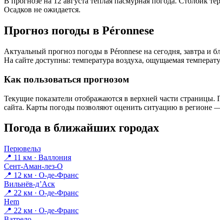
В прогнозе на 12 августа тёплая пасмурная погода. Столбик те
Осадков не ожидается.
Прогноз погоды в Péronnesе
Актуальный прогноз погоды в Péronnesе на сегодня, завтра и
На сайте доступны: температура воздуха, ощущаемая температур
Как пользоваться прогнозом
Текущие показатели отображаются в верхней части страницы. П
сайта. Карты погоды позволяют оценить ситуацию в регионе — 
Погода в ближайших городах
Перювельз
📍 11 км · Валлония
Сент-Аман-лез-О
📍 12 км · О-де-Франс
Вильнёв-д’Аск
📍 22 км · О-де-Франс
Hem
📍 22 км · О-де-Франс
Ватрело